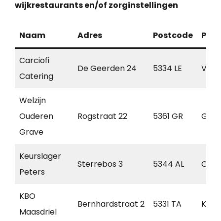
wijkrestaurants en/of zorginstellingen
Naam
Adres
Postcode
Plaa
Carciofi
De Geerden 24
5334 LE
Veldd
Catering
Welzijn
Ouderen
Rogstraat 22
5361 GR
Grav
Grave
Keurslager
Sterrebos 3
5344 AL
Oss
Peters
KBO
Bernhardstraat 2
5331 TA
Kerkd
Maasdriel