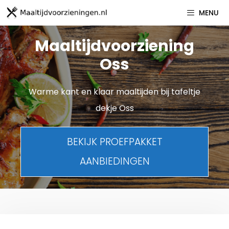
Spring
MENU
naar
inhoud
Maaltijdvoorziening
Oss
Warme kant en klaar maaltijden bij tafeltje
dekje Oss
BEKIJK PROEFPAKKET
AANBIEDINGEN