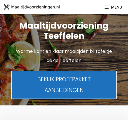
Spring
MENU
naar
inhoud
Maaltijdvoorziening
Teeffelen
Warme kant en klaar maaltijden bij tafeltje
dekje Teeffelen
BEKIJK PROEFPAKKET
AANBIEDINGEN