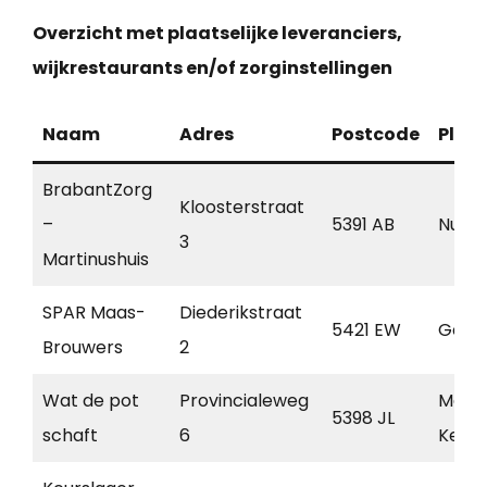
Overzicht met plaatselijke leveranciers,
wijkrestaurants en/of zorginstellingen
Naam
Adres
Postcode
Plaa
BrabantZorg
Kloosterstraat
–
5391 AB
Nulan
3
Martinushuis
SPAR Maas-
Diederikstraat
5421 EW
Geme
Brouwers
2
Wat de pot
Provincialeweg
Mare
5398 JL
schaft
6
Kesse