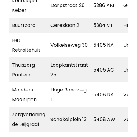
Keurslager
Dorpstraat 26
5386 AM
Geff
Keizer
Buurtzorg
Cereslaan 2
5384 VT
Hees
Het
Volkelseweg 30
5405 NA
Uden
Retraitehuis
Thuiszorg
Loopkantstraat
5405 AC
Uden
Pantein
25
Manders
Hoge Randweg
5408 NA
Volke
Maaltijden
1
Zorgverlening
Schakelplein 13
5408 AW
Volke
de Leijgraaf