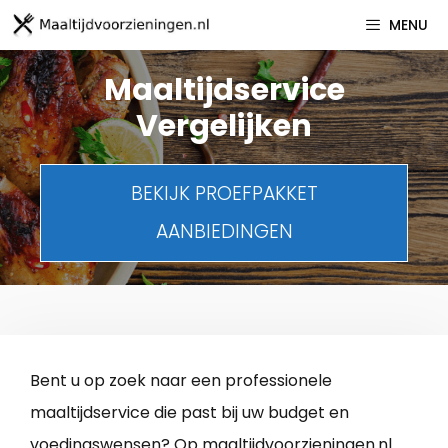
Spring
MENU
naar
inhoud
Maaltijdservice
Vergelijken
BEKIJK PROEFPAKKET
AANBIEDINGEN
Bent u op zoek naar een professionele
maaltijdservice die past bij uw budget en
voedingswensen? Op maaltijdvoorzieningen.nl