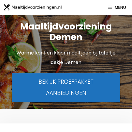
Spring
MENU
naar
inhoud
Maaltijdvoorziening
Demen
Warme kant en klaar maaltijden bij tafeltje
dekje Demen
BEKIJK PROEFPAKKET
AANBIEDINGEN