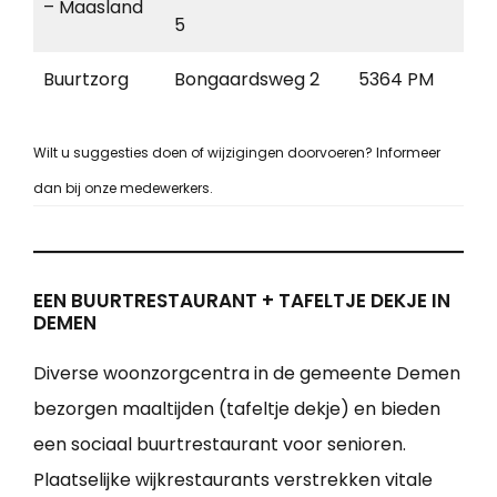
– Maasland
5
Buurtzorg
Bongaardsweg 2
5364 PM
Es
Wilt u suggesties doen of wijzigingen doorvoeren? Informeer
dan bij onze medewerkers.
EEN BUURTRESTAURANT + TAFELTJE DEKJE IN
DEMEN
Diverse woonzorgcentra in de gemeente Demen
bezorgen maaltijden (tafeltje dekje) en bieden
een sociaal buurtrestaurant voor senioren.
Plaatselijke wijkrestaurants verstrekken vitale