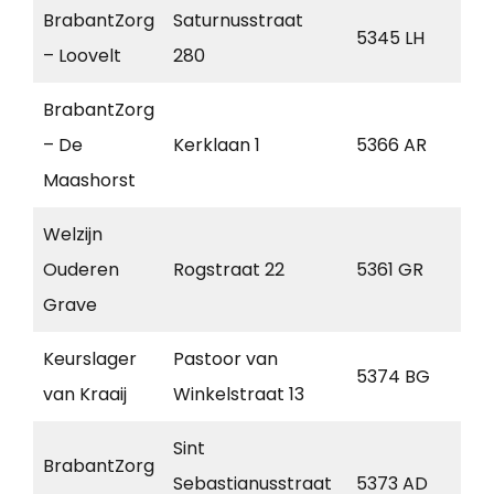
BrabantZorg
Saturnusstraat
5345 LH
Os
– Loovelt
280
BrabantZorg
– De
Kerklaan 1
5366 AR
Me
Maashorst
Welzijn
Ouderen
Rogstraat 22
5361 GR
Gr
Grave
Keurslager
Pastoor van
5374 BG
Sch
van Kraaij
Winkelstraat 13
Sint
BrabantZorg
Sebastianusstraat
5373 AD
He