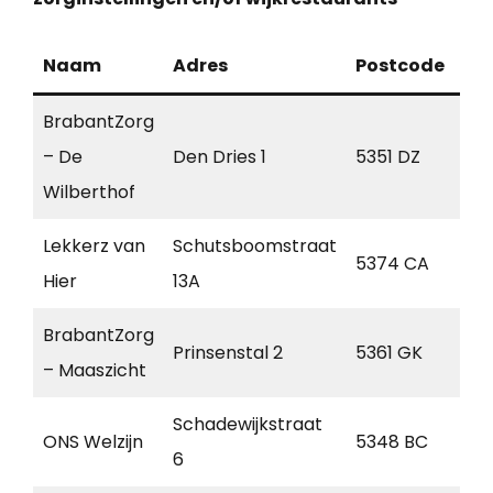
Naam
Adres
Postcode
Pl
BrabantZorg
– De
Den Dries 1
5351 DZ
Be
Wilberthof
Lekkerz van
Schutsboomstraat
5374 CA
Sch
Hier
13A
BrabantZorg
Prinsenstal 2
5361 GK
Gr
– Maaszicht
Schadewijkstraat
ONS Welzijn
5348 BC
Os
6