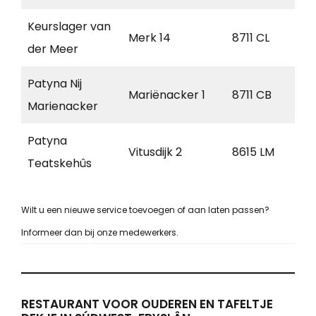
Keurslager van
Merk 14
8711 CL
W
der Meer
Patyna Nij
Mariënacker 1
8711 CB
W
Marienacker
Patyna
Vitusdijk 2
8615 LM
Bl
Teatskehûs
Wilt u een nieuwe service toevoegen of aan laten passen?
Informeer dan bij onze medewerkers.
RESTAURANT VOOR OUDEREN EN TAFELTJE