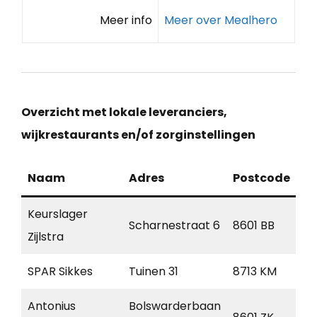
Meer info
Meer over Mealhero
Overzicht met lokale leveranciers,
wijkrestaurants en/of zorginstellingen
Naam
Adres
Postcode
Pl
Keurslager
Scharnestraat 6
8601 BB
Sn
Zijlstra
SPAR Sikkes
Tuinen 31
8713 KM
Hi
Antonius
Bolswarderbaan