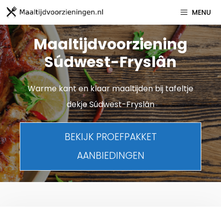
Spring
MENU
naar
inhoud
Maaltijdvoorziening
Súdwest-Fryslân
Warme kant en klaar maaltijden bij tafeltje
dekje Súdwest-Fryslân
BEKIJK PROEFPAKKET
AANBIEDINGEN