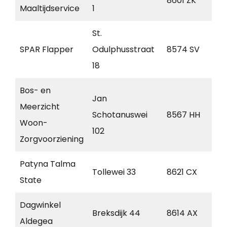
8601 ZK
Sn
Maaltijdservice
1
St.
SPAR Flapper
Odulphusstraat
8574 SV
Ba
18
Bos- en
Jan
Meerzicht
Schotanuswei
8567 HH
Ou
Woon-
102
Zorgvoorziening
Patyna Talma
Tollewei 33
8621 CX
He
State
Dagwinkel
Breksdijk 44
8614 AX
Ou
Aldegea