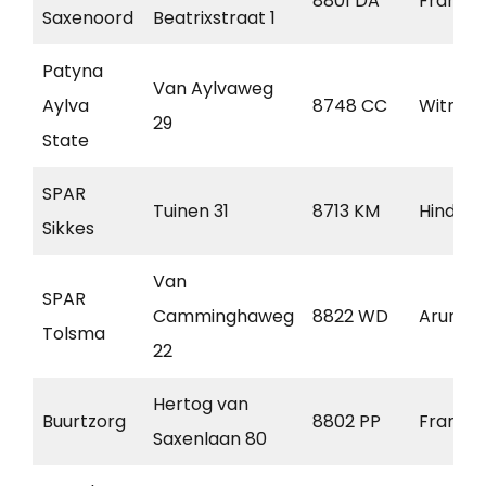
8801 DA
Franek
Saxenoord
Beatrixstraat 1
Patyna
Van Aylvaweg
Aylva
8748 CC
Witmar
29
State
SPAR
Tuinen 31
8713 KM
Hindel
Sikkes
Van
SPAR
Camminghaweg
8822 WD
Arum
Tolsma
22
Hertog van
Buurtzorg
8802 PP
Franek
Saxenlaan 80