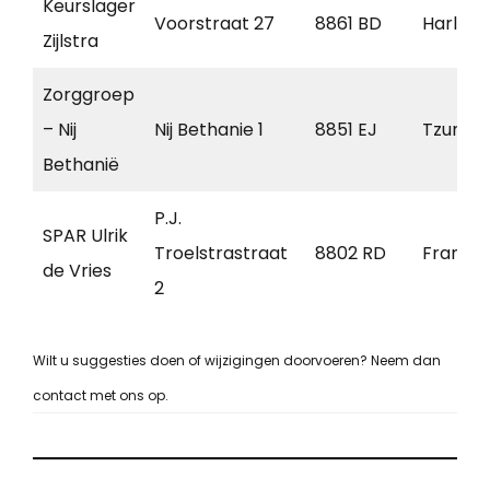
Keurslager
Voorstraat 27
8861 BD
Harling
Zijlstra
Zorggroep
– Nij
Nij Bethanie 1
8851 EJ
Tzumm
Bethanië
P.J.
SPAR Ulrik
Troelstrastraat
8802 RD
Franek
de Vries
2
Wilt u suggesties doen of wijzigingen doorvoeren? Neem dan
contact met ons op.