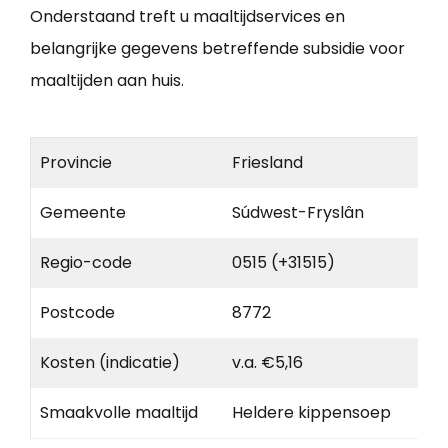
Onderstaand treft u maaltijdservices en
belangrijke gegevens betreffende subsidie voor
maaltijden aan huis.
Provincie
Friesland
Gemeente
Súdwest-Fryslân
Regio-code
0515 (+31515)
Postcode
8772
Kosten (indicatie)
v.a. €5,16
Smaakvolle maaltijd
Heldere kippensoep