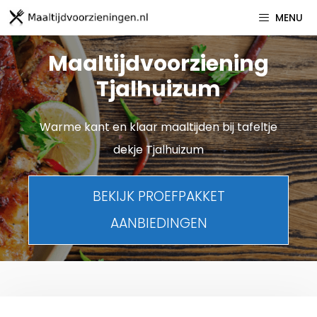
Spring
MENU
naar
inhoud
Maaltijdvoorziening
Tjalhuizum
Warme kant en klaar maaltijden bij tafeltje
dekje Tjalhuizum
BEKIJK PROEFPAKKET
AANBIEDINGEN