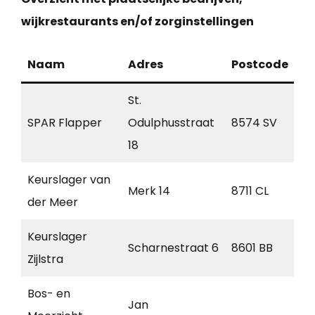
wijkrestaurants en/of zorginstellingen
Naam
Adres
Postcode
Pl
St.
SPAR Flapper
Odulphusstraat
8574 SV
Ba
18
Keurslager van
Merk 14
8711 CL
W
der Meer
Keurslager
Scharnestraat 6
8601 BB
Sn
Zijlstra
Bos- en
Jan