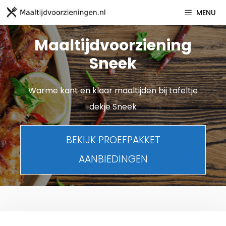
Spring
MENU
naar
inhoud
Maaltijdvoorziening
Sneek
Warme kant en klaar maaltijden bij tafeltje
dekje Sneek
BEKIJK PROEFPAKKET
AANBIEDINGEN