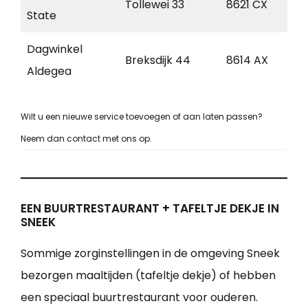
Tollewei 33
8621 CX
He
State
Dagwinkel
Breksdijk 44
8614 AX
Ou
Aldegea
Wilt u een nieuwe service toevoegen of aan laten passen?
Neem dan contact met ons op.
EEN BUURTRESTAURANT + TAFELTJE DEKJE IN
SNEEK
Sommige zorginstellingen in de omgeving Sneek
bezorgen maaltijden (tafeltje dekje) of hebben
een speciaal buurtrestaurant voor ouderen.