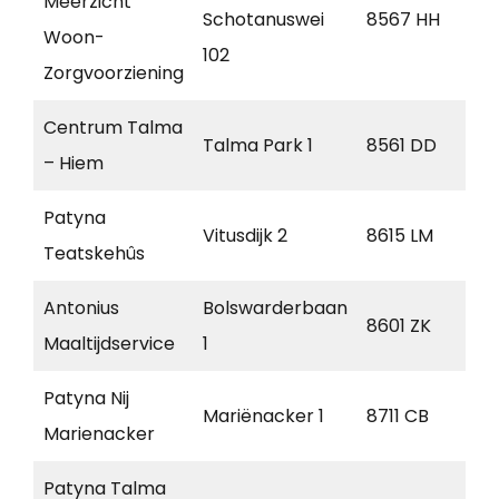
Meerzicht
Schotanuswei
8567 HH
Ou
Woon-
102
Zorgvoorziening
Centrum Talma
Talma Park 1
8561 DD
Ba
– Hiem
Patyna
Vitusdijk 2
8615 LM
Bl
Teatskehûs
Antonius
Bolswarderbaan
8601 ZK
Sn
Maaltijdservice
1
Patyna Nij
Mariënacker 1
8711 CB
W
Marienacker
Patyna Talma