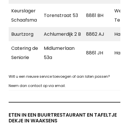
Keurslager
West-
Torenstraat 53
8881 BH
Schaafsma
Tersch
Buurtzorg
Achlumerdijk 2 B
8862 AJ
Harlin
Catering de
Midlumerlaan
8861 JH
Harlin
Seniorie
53a
Wilt u een nieuwe service toevoegen of aan laten passen?
Neem dan contact op via email.
ETEN IN EEN BUURTRESTAURANT EN TAFELTJE
DEKJE IN WAAKSENS