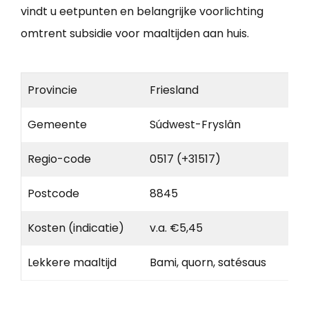
vindt u eetpunten en belangrijke voorlichting
omtrent subsidie voor maaltijden aan huis.
Provincie
Friesland
Gemeente
Súdwest-Fryslân
Regio-code
0517 (+31517)
Postcode
8845
Kosten (indicatie)
v.a. €5,45
Lekkere maaltijd
Bami, quorn, satésaus