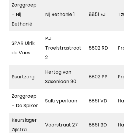
Zorggroep
– Nij
Nij Bethanie 1
8851 EJ
Tzum
Bethanië
P.J.
SPAR Ulrik
Troelstrastraat
8802 RD
Frane
de Vries
2
Hertog van
Buurtzorg
8802 PP
Frane
Saxenlaan 80
Zorggroep
Saltryperlaan
8861 VD
Harlin
– De Spiker
Keurslager
Voorstraat 27
8861 BD
Harlin
Zijlstra