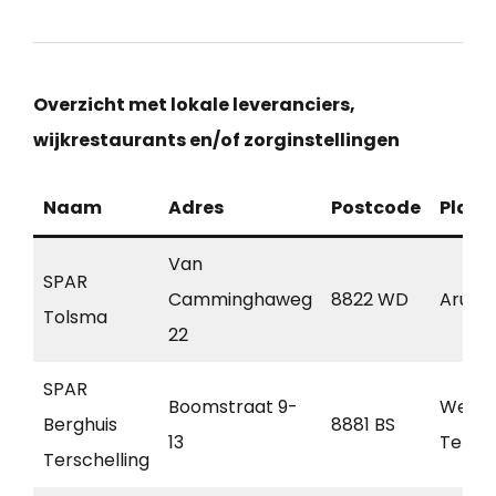
Overzicht met lokale leveranciers,
wijkrestaurants en/of zorginstellingen
Naam
Adres
Postcode
Plaat
Van
SPAR
Camminghaweg
8822 WD
Arum
Tolsma
22
SPAR
Boomstraat 9-
West
Berghuis
8881 BS
13
Tersch
Terschelling