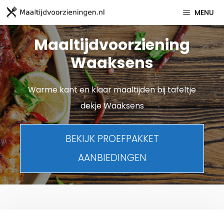
Spring
MENU
naar
inhoud
Maaltijdvoorziening
Waaksens
Warme kant en klaar maaltijden bij tafeltje
dekje Waaksens
BEKIJK PROEFPAKKET
AANBIEDINGEN