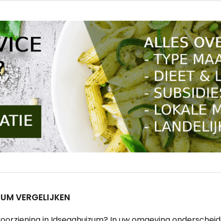
UM VERGELIJKEN
oorziening in Idsegahuizum? In uw omgeving onderscheide