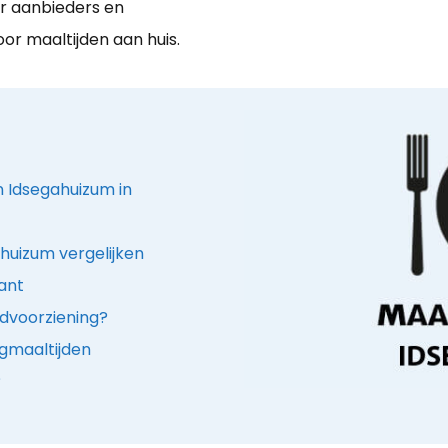
er aanbieders en
oor maaltijden aan huis.
in Idsegahuizum in
huizum vergelijken
rant
jdvoorziening?
gmaaltijden
?