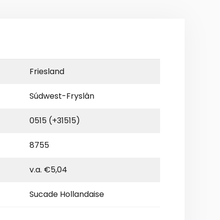
Friesland
Súdwest-Fryslân
0515 (+31515)
8755
v.a. €5,04
Sucade Hollandaise