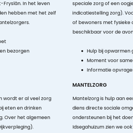
Fryslân. In het leven
speciale zorg of een oogj
den hebben met het zelf
indicatiestelling zorg). 
ntelzorgers.
of bewoners met fysieke 
beschikbaar voor de avondm
oet
ten bezorgen
Hulp bij opwarmen
Moment voor same
Informatie opvragen
MANTELZORG
 wordt er al veel zorg
Mantelzorg is hulp aan e
ij eten en drinken
diens directe sociale omge
ng. Over het algemeen
ondersteunen bij het doe
ijkverpleging).
Idsegahuizum zien we ook 