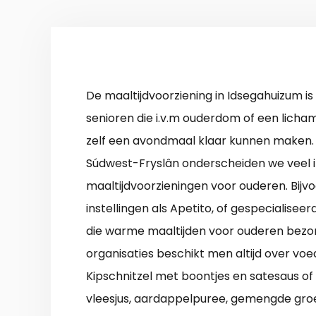
De maaltijdvoorziening in Idsegahuizum is
senioren die i.v.m ouderdom of een licha
zelf een avondmaal klaar kunnen maken
Súdwest-Fryslân onderscheiden we veel 
maaltijdvoorzieningen voor ouderen. Bijvo
instellingen als Apetito, of gespecialiseerd
die warme maaltijden voor ouderen bezor
organisaties beschikt men altijd over v
Kipschnitzel met boontjes en satesaus o
vleesjus, aardappelpuree, gemengde groe