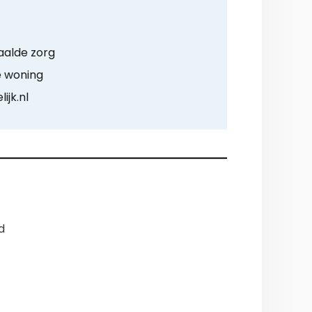
aalde zorg
e woning
ijk.nl
d