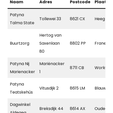
Naam
Adres
Postcode
Plaats
Patyna
Tollewei 33
8621 CX
Heeg
Talma State
Hertog van
Buurtzorg
Saxenlaan
8802 PP
Franeker
80
Patyna Nij
Mariënacker
8711 CB
Workum
Marienacker
1
Patyna
Vitusdijk 2
8615 LM
Blauwhui
Teatskehûs
Dagwinkel
Breksdijk 44
8614 AX
Oudega
Aldegea