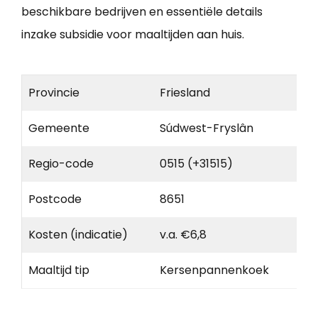
beschikbare bedrijven en essentiële details
inzake subsidie voor maaltijden aan huis.
Provincie
Friesland
Gemeente
Súdwest-Fryslân
Regio-code
0515 (+31515)
Postcode
8651
Kosten (indicatie)
v.a. €6,8
Maaltijd tip
Kersenpannenkoek