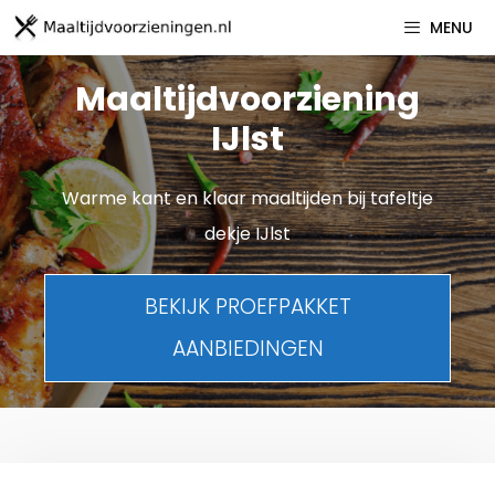
Spring
MENU
naar
inhoud
Maaltijdvoorziening
IJlst
Warme kant en klaar maaltijden bij tafeltje
dekje IJlst
BEKIJK PROEFPAKKET
AANBIEDINGEN