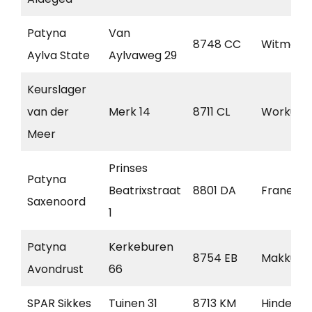
Patyna
Van
8748 CC
Witmars
Aylva State
Aylvaweg 29
Keurslager
van der
Merk 14
8711 CL
Workum
Meer
Prinses
Patyna
Beatrixstraat
8801 DA
Franeker
Saxenoord
1
Patyna
Kerkeburen
8754 EB
Makkum
Avondrust
66
SPAR Sikkes
Tuinen 31
8713 KM
Hindeloo