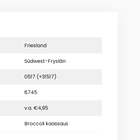
Friesland
Súdwest-Fryslân
0517 (+31517)
8745
v.a. €4,95
Broccoli kaassaus