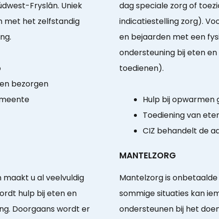
dwest-Fryslân. Uniek
dag speciale zorg of toe
 met het zelfstandig
indicatiestelling zorg). 
ng.
en bejaarden met een fysi
ondersteuning bij eten en 
p
toedienen).
ten bezorgen
emeente
Hulp bij opwarmen
Toediening van ete
CIZ behandelt de a
MANTELZORG
n maakt u al veelvuldig
Mantelzorg is onbetaalde z
ordt hulp bij eten en
sommige situaties kan ie
ing. Doorgaans wordt er
ondersteunen bij het doe