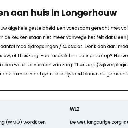
den aan huis in Longerhouw
oor uw algehele gesteldheid. Een voedzaam gerecht met v
in de keuken staan niet meer vanwege het feit dat u een 
aantal maaltijdregelingen / subsidies. Denk dan aan: maa
bouw, of thuiszorg. Hoe maak ik hier aanspraak op? Hiervo
preken we deze vormen van zorg: Thuiszorg (wijkverplegi
 er ook ruimte voor bijzondere bijstand binnen de gemeen
WLZ
ing (WMO) wordt ten
De wet langdurige zorg is