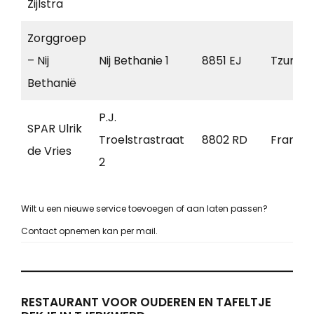
Zijlstra
Zorggroep
– Nij
Nij Bethanie 1
8851 EJ
Tzumm
Bethanië
P.J.
SPAR Ulrik
Troelstrastraat
8802 RD
Franek
de Vries
2
Wilt u een nieuwe service toevoegen of aan laten passen?
Contact opnemen kan per mail.
RESTAURANT VOOR OUDEREN EN TAFELTJE