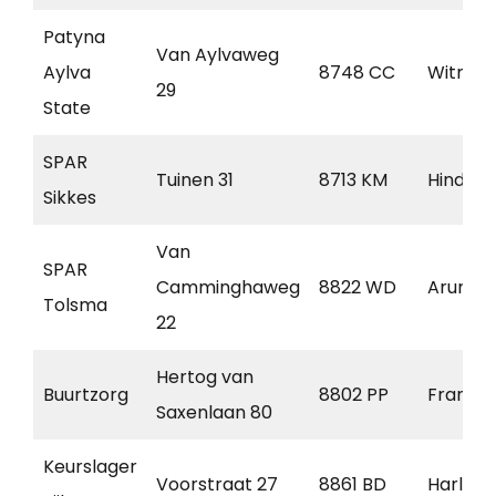
Patyna
Van Aylvaweg
Aylva
8748 CC
Witmar
29
State
SPAR
Tuinen 31
8713 KM
Hindel
Sikkes
Van
SPAR
Camminghaweg
8822 WD
Arum
Tolsma
22
Hertog van
Buurtzorg
8802 PP
Franek
Saxenlaan 80
Keurslager
Voorstraat 27
8861 BD
Harling