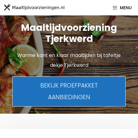
Spring
MENU
naar
inhoud
Maaltijdvoorziening
Tjerkwerd
Warme kant en klaar maaltijden bij tafeltje
dekje Tjerkwerd
BEKIJK PROEFPAKKET
AANBIEDINGEN