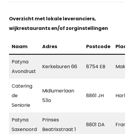
Overzicht met lokale leveranciers,
wijkrestaurants en/of zorginstellingen
Naam
Adres
Postcode
Plaats
Patyna
Kerkeburen 66
8754 EB
Makku
Avondrust
Catering
Midlumerlaan
de
8861 JH
Harling
53a
Seniorie
Patyna
Prinses
8801 DA
Franek
Saxenoord
Beatrixstraat 1