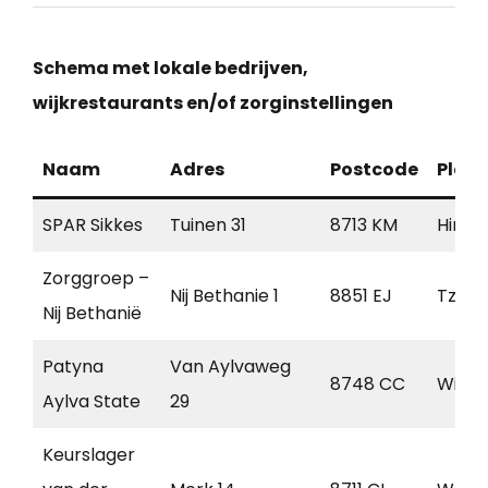
Schema met lokale bedrijven,
wijkrestaurants en/of zorginstellingen
Naam
Adres
Postcode
Plaat
SPAR Sikkes
Tuinen 31
8713 KM
Hinde
Zorggroep –
Nij Bethanie 1
8851 EJ
Tzum
Nij Bethanië
Patyna
Van Aylvaweg
8748 CC
Witm
Aylva State
29
Keurslager