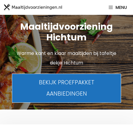
Spring
MENU
naar
inhoud
Maaltijdvoorziening
Hichtum
Warme kant en klaar maaltijden bij tafeltje
dekje Hichtum
BEKIJK PROEFPAKKET
AANBIEDINGEN