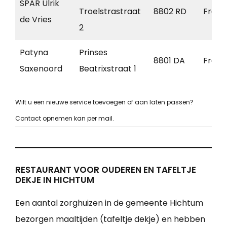
SPAR Ulrik
Troelstrastraat
8802 RD
Frane
de Vries
2
Patyna
Prinses
8801 DA
Frane
Saxenoord
Beatrixstraat 1
Wilt u een nieuwe service toevoegen of aan laten passen?
Contact opnemen kan per mail.
RESTAURANT VOOR OUDEREN EN TAFELTJE
DEKJE IN HICHTUM
Een aantal zorghuizen in de gemeente Hichtum
bezorgen maaltijden (tafeltje dekje) en hebben