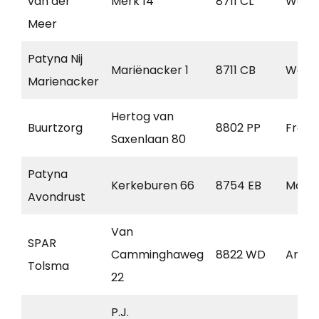
van der
Merk 14
8711 CL
Work
Meer
Patyna Nij
Mariënacker 1
8711 CB
Work
Marienacker
Hertog van
Buurtzorg
8802 PP
Frane
Saxenlaan 80
Patyna
Kerkeburen 66
8754 EB
Makk
Avondrust
Van
SPAR
Camminghaweg
8822 WD
Arum
Tolsma
22
P.J.