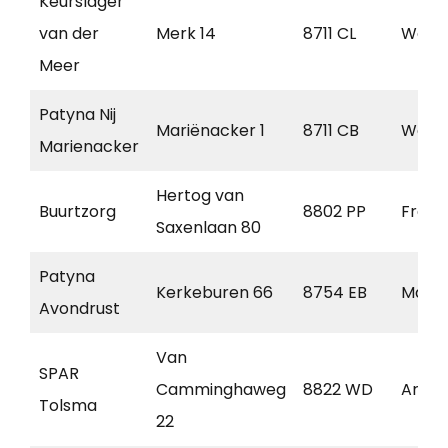
Keurslager
van der
Merk 14
8711 CL
Work
Meer
Patyna Nij
Mariënacker 1
8711 CB
Work
Marienacker
Hertog van
Buurtzorg
8802 PP
Frane
Saxenlaan 80
Patyna
Kerkeburen 66
8754 EB
Makk
Avondrust
Van
SPAR
Camminghaweg
8822 WD
Arum
Tolsma
22