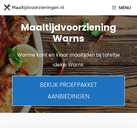
Spring
MENU
naar
inhoud
Maaltijdvoorziening
Warns
Warme kant en klaar maaltijden bij tafeltje
dekje Warns
BEKIJK PROEFPAKKET
AANBIEDINGEN