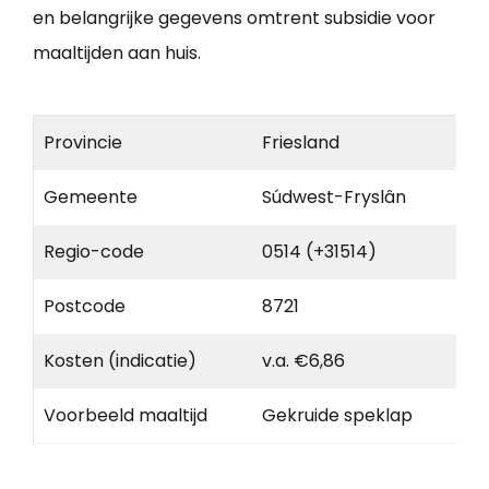
en belangrijke gegevens omtrent subsidie voor
maaltijden aan huis.
Provincie
Friesland
Gemeente
Súdwest-Fryslân
Regio-code
0514 (+31514)
Postcode
8721
Kosten (indicatie)
v.a. €6,86
Voorbeeld maaltijd
Gekruide speklap