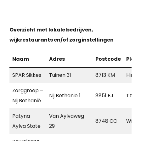
Overzicht met lokale bedrijven,
wijkrestaurants en/of zorginstellingen
Naam
Adres
Postcode
Plaat
SPAR Sikkes
Tuinen 31
8713 KM
Hinde
Zorggroep –
Nij Bethanie 1
8851 EJ
Tzum
Nij Bethanië
Patyna
Van Aylvaweg
8748 CC
Witm
Aylva State
29