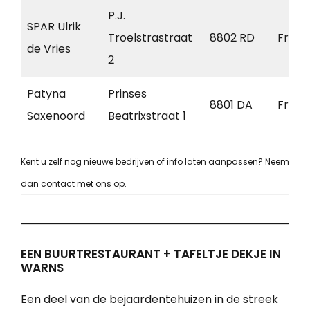
P.J.
SPAR Ulrik
Troelstrastraat
8802 RD
Frane
de Vries
2
Patyna
Prinses
8801 DA
Frane
Saxenoord
Beatrixstraat 1
Kent u zelf nog nieuwe bedrijven of info laten aanpassen? Neem
dan contact met ons op.
EEN BUURTRESTAURANT + TAFELTJE DEKJE IN
WARNS
Een deel van de bejaardentehuizen in de streek