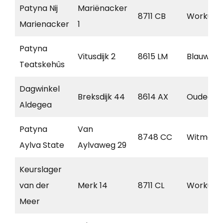
Patyna Nij
Mariënacker
8711 CB
Workum
Marienacker
1
Patyna
Vitusdijk 2
8615 LM
Blauwhui
Teatskehûs
Dagwinkel
Breksdijk 44
8614 AX
Oudega
Aldegea
Patyna
Van
8748 CC
Witmars
Aylva State
Aylvaweg 29
Keurslager
van der
Merk 14
8711 CL
Workum
Meer