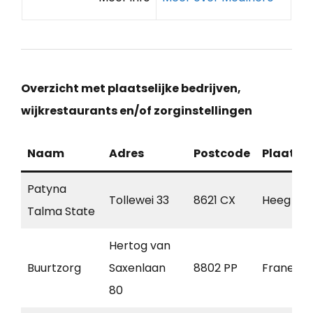
Overzicht met plaatselijke bedrijven,
wijkrestaurants en/of zorginstellingen
Naam
Adres
Postcode
Plaats
Patyna
Tollewei 33
8621 CX
Heeg
Talma State
Hertog van
Buurtzorg
Saxenlaan
8802 PP
Franeker
80