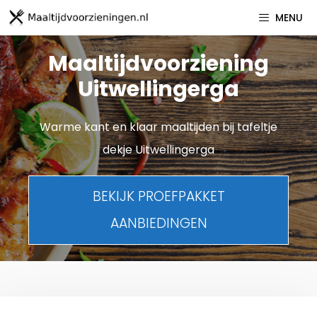
Spring
MENU
naar
inhoud
Maaltijdvoorziening
Uitwellingerga
Warme kant en klaar maaltijden bij tafeltje
dekje Uitwellingerga
BEKIJK PROEFPAKKET
AANBIEDINGEN