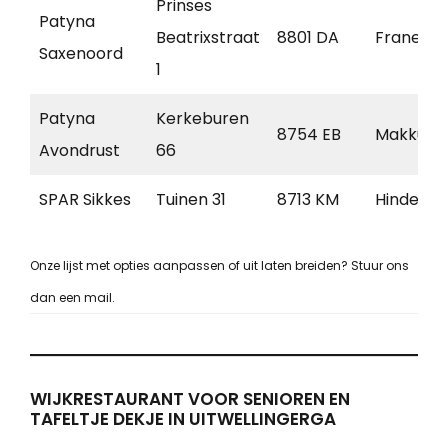
Prinses
Patyna
Beatrixstraat
8801 DA
Franeker
Saxenoord
1
Patyna
Kerkeburen
8754 EB
Makkum
Avondrust
66
SPAR Sikkes
Tuinen 31
8713 KM
Hindeloo
Onze lijst met opties aanpassen of uit laten breiden? Stuur ons
dan een mail.
WIJKRESTAURANT VOOR SENIOREN EN
TAFELTJE DEKJE IN UITWELLINGERGA