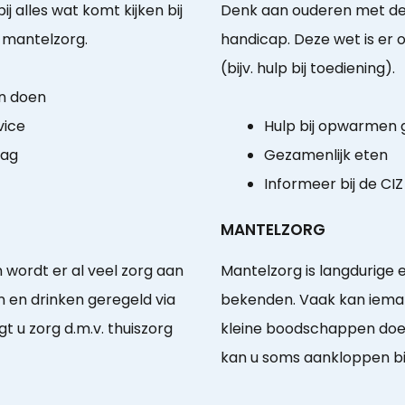
 alles wat komt kijken bij
Denk aan ouderen met d
j mantelzorg.
handicap. Deze wet is er o
(bijv. hulp bij toediening).
n doen
vice
Hulp bij opwarmen
aag
Gezamenlijk eten
Informeer bij de CIZ
MANTELZORG
n wordt er al veel zorg aan
Mantelzorg is langdurige e
n en drinken geregeld via
bekenden. Vaak kan ieman
t u zorg d.m.v. thuiszorg
kleine boodschappen doen
kan u soms aankloppen bij v