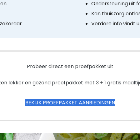
men
Ondersteuning uit f
Kan thuiszorg ontla
rzekeraar
Verdere info vindt 
Probeer direct een proefpakket uit
Een lekker en gezond proefpakket met 3 + 1 gratis maaltij
BEKIJK PROEFPAKKET AANBIEDINGEN