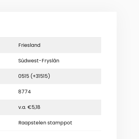
Friesland
Súdwest-Fryslân
0515 (+31515)
8774
v.a. €5,18
Raapstelen stamppot