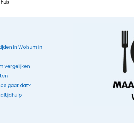
huis.
tijden in Wolsum in
m vergelijken
nten
hoe gaat dat?
ltijdhulp
?