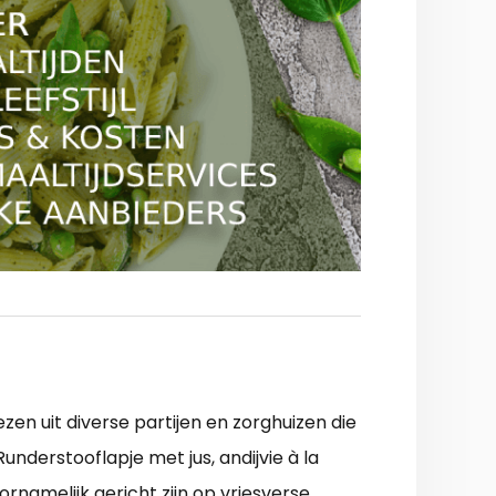
en uit diverse partijen en zorghuizen die
derstooflapje met jus, andijvie à la
namelijk gericht zijn op vriesverse