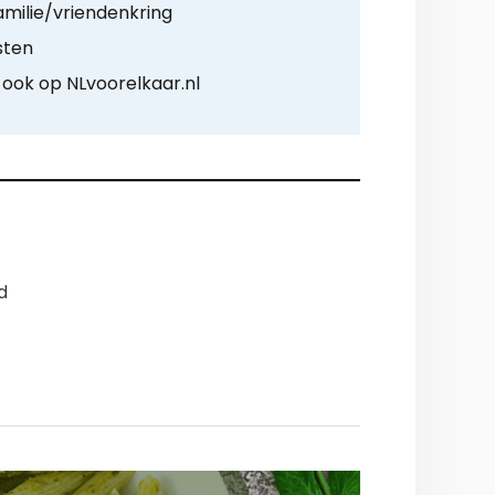
amilie/vriendenkring
sten
u ook op NLvoorelkaar.nl
d