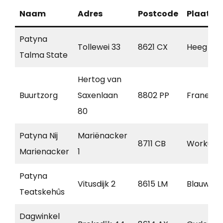
Naam
Adres
Postcode
Plaats
Patyna
Tollewei 33
8621 CX
Heeg
Talma State
Hertog van
Buurtzorg
Saxenlaan
8802 PP
Franeker
80
Patyna Nij
Mariënacker
8711 CB
Workum
Marienacker
1
Patyna
Vitusdijk 2
8615 LM
Blauwhui
Teatskehûs
Dagwinkel