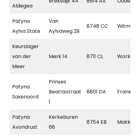
Breksdijk 44
8614 AX
Oudega
Aldegea
Patyna
Van
8748 CC
Witmars
Aylva State
Aylvaweg 29
Keurslager
van der
Merk 14
8711 CL
Workum
Meer
Prinses
Patyna
Beatrixstraat
8801 DA
Franeker
Saxenoord
1
Patyna
Kerkeburen
8754 EB
Makkum
Avondrust
66