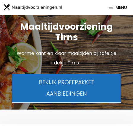
Spring
MENU
naar
inhoud
Maaltijdvoorziening
Tirns
Warme kant en klaar maaltijden bij tafeltje
dekje Tirns
BEKIJK PROEFPAKKET
AANBIEDINGEN