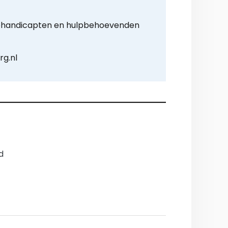
gehandicapten en hulpbehoevenden
rg.nl
d