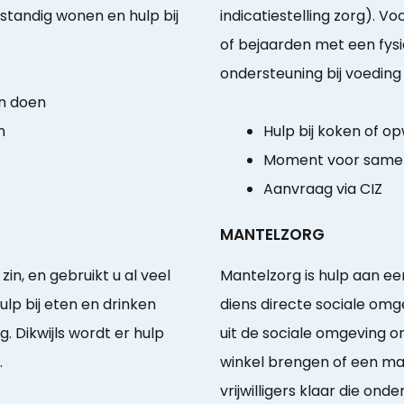
lfstandig wonen en hulp bij
indicatiestelling zorg). 
of bejaarden met een fysi
ondersteuning bij voeding
n doen
n
Hulp bij koken of 
Moment voor same
Aanvraag via CIZ
MANTELZORG
in, en gebruikt u al veel
Mantelzorg is hulp aan e
lp bij eten en drinken
diens directe sociale om
 Dikwijls wordt er hulp
uit de sociale omgeving o
.
winkel brengen of een maa
vrijwilligers klaar die ond