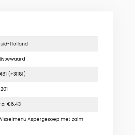
Zuid-Holland
Nissewaard
0181 (+31181)
3201
v.a. €6,43
Wisselmenu Aspergesoep met zalm