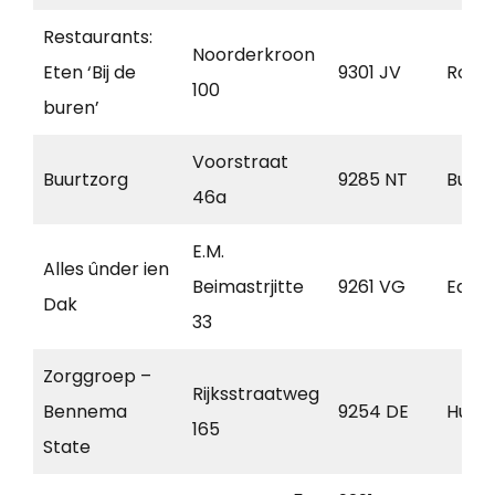
Restaurants:
Noorderkroon
Eten ‘Bij de
9301 JV
Rode
100
buren’
Voorstraat
Buurtzorg
9285 NT
Buite
46a
E.M.
Alles ûnder ien
Beimastrjitte
9261 VG
East
Dak
33
Zorggroep –
Rijksstraatweg
Bennema
9254 DE
Hurd
165
State