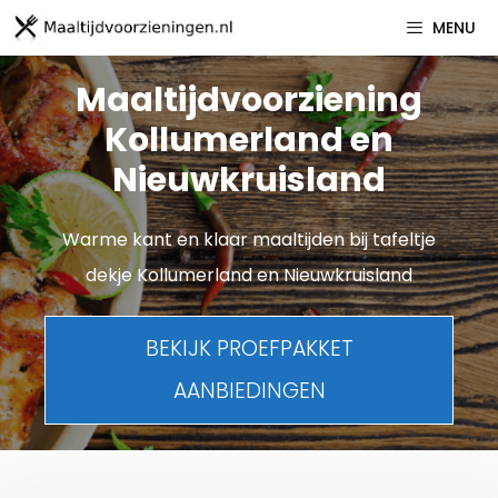
Spring
MENU
naar
inhoud
Maaltijdvoorziening
Kollumerland en
Nieuwkruisland
Warme kant en klaar maaltijden bij tafeltje
dekje Kollumerland en Nieuwkruisland
BEKIJK PROEFPAKKET
AANBIEDINGEN