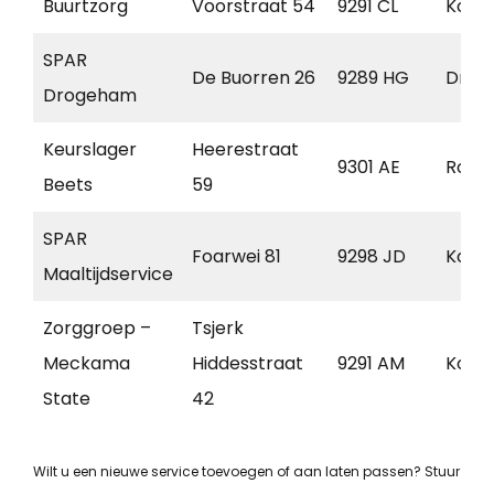
Buurtzorg
Voorstraat 54
9291 CL
Koll
SPAR
De Buorren 26
9289 HG
Drog
Drogeham
Keurslager
Heerestraat
9301 AE
Rode
Beets
59
SPAR
Foarwei 81
9298 JD
Koll
Maaltijdservice
Zorggroep –
Tsjerk
Meckama
Hiddesstraat
9291 AM
Koll
State
42
Wilt u een nieuwe service toevoegen of aan laten passen? Stuur