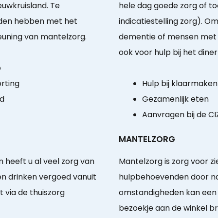
uwkruisland. Te
hele dag goede zorg of t
eden hebben met het
indicatiestelling zorg). 
euning van mantelzorg.
dementie of mensen met l
ook voor hulp bij het diner 
p
orting
Hulp bij klaarmaken
id
Gezamenlijk eten
Aanvragen bij de CI
MANTELZORG
 heeft u al veel zorg van
Mantelzorg is zorg voor z
en drinken vergoed vanuit
hulpbehoevenden door n
 via de thuiszorg
omstandigheden kan een 
bezoekje aan de winkel b