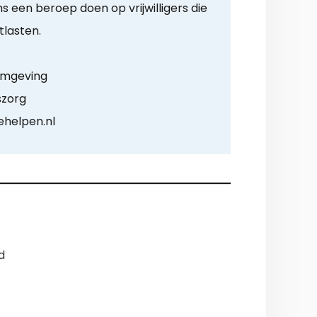
een beroep doen op vrijwilligers die
lasten.
 omgeving
szorg
helpen.nl
d