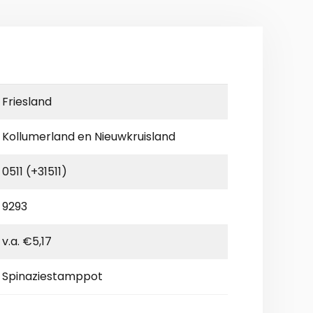
Friesland
Kollumerland en Nieuwkruisland
0511 (+31511)
9293
v.a. €5,17
Spinaziestamppot