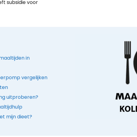
ft subsidie voor
aaltijden in
merpomp vergelijken
nten
ing uitproberen?
ltijdhulp
t mijn dieet?