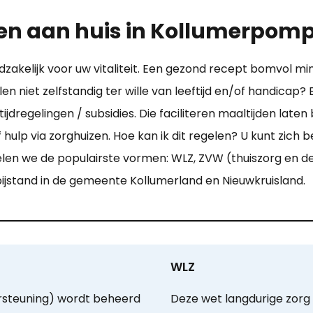
den aan huis in Kollumerpom
zakelijk voor uw vitaliteit. Een gezond recept bomvol min
 niet zelfstandig ter wille van leeftijd en/of handicap? 
dregelingen / subsidies. Die faciliteren maaltijden laten
f hulp via zorghuizen. Hoe kan ik dit regelen? U kunt zich
en we de populairste vormen: WLZ, ZVW (thuiszorg en d
 bijstand in de gemeente Kollumerland en Nieuwkruisland.
WLZ
steuning) wordt beheerd
Deze wet langdurige zorg 