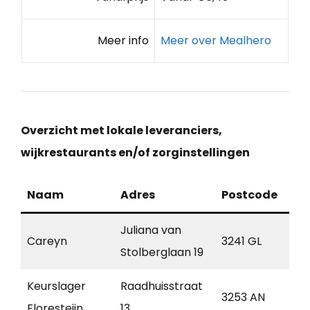
Meer info
Meer over Mealhero
Overzicht met lokale leveranciers,
wijkrestaurants en/of zorginstellingen
Naam
Adres
Postcode
Pla
Juliana van
Careyn
3241 GL
Mid
Stolberglaan 19
Keurslager
Raadhuisstraat
3253 AN
Oud
Floresteijn
13