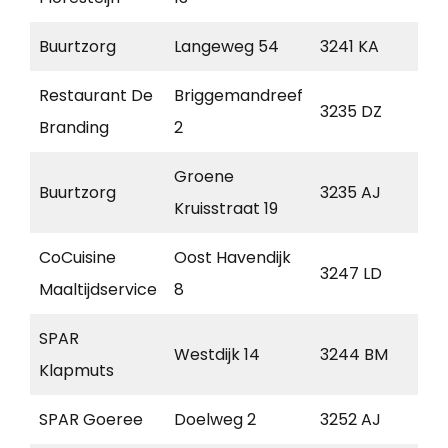
Buurtzorg
Langeweg 54
3241 KA
Mid
Restaurant De
Briggemandreef
3235 DZ
Roc
Branding
2
Groene
Buurtzorg
3235 AJ
Roc
Kruisstraat 19
CoCuisine
Oost Havendijk
3247 LD
Dir
Maaltijdservice
8
SPAR
Nie
Westdijk 14
3244 BM
Klapmuts
Ton
SPAR Goeree
Doelweg 2
3252 AJ
Goe