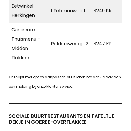
Eetwinkel
1 Februariweg 1
3249 BK
Her
Herkingen
Curamare
Thuismenu –
Poldersweegje 2
3247 KE
Dir
Midden
Flakkee
Onze lijst met opties aanpassen of uit laten breiden? Maak dan
een melding bij onze klantenservice.
SOCIALE BUURTRESTAURANTS EN TAFELTJE
DEKJE IN GOEREE-OVERFLAKKEE