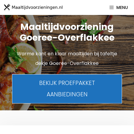
Spring
MENU
naar
inhoud
Maaltijdvoorziening
Goeree-Overflakkee
Warme kant en klaar maaltijden bij tafeltje
dekje Goeree-Overflakkee
BEKIJK PROEFPAKKET
AANBIEDINGEN