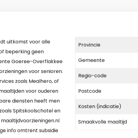
dt uitkomst voor alle
Provincie
of beperking geen
Gemeente
ente Goeree-Overflakkee
oorzieningen voor senioren.
Regio-code
vices zoals Mealhero, of
e maaltijden voor ouderen
Postcode
wbare diensten heeft men
Kosten (indicatie)
zoals Spitskoolschotel en
 maaltijdvoorzieningen.nl
Smaakvolle maaltijd
e info omtrent subsidie