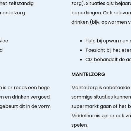
et zelfstandig
zorg). Situaties als: bej
mantelzorg.
beperkingen. Ook relevan
drinken (bijv. opwarmen v
vice
Hulp bij opwarmen
id
Toezicht bij het ete
CIZ behandelt de a
MANTELZORG
 is er reeds een hoge
Mantelzorg is onbetaalde 
ten en drinken vergoed
sommige situaties kunnen
gebeurt dit in de vorm
supermarkt gaan of het be
Middelharnis zijn er ook vri
spelen.