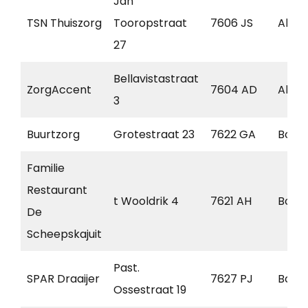
Jan
TSN Thuiszorg
Tooropstraat
7606 JS
Alme
27
Bellavistastraat
ZorgAccent
7604 AD
Alme
3
Buurtzorg
Grotestraat 23
7622 GA
Born
Familie
Restaurant
t Wooldrik 4
7621 AH
Born
De
Scheepskajuit
Past.
SPAR Draaijer
7627 PJ
Born
Ossestraat 19