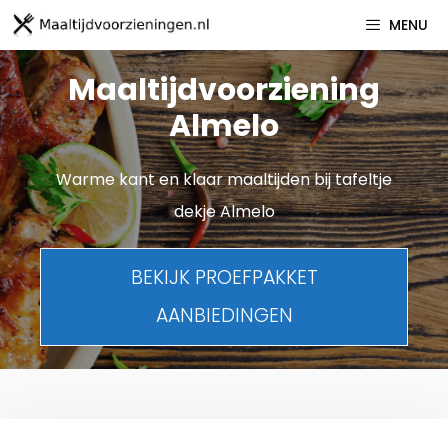
Spring
MENU
naar
inhoud
Maaltijdvoorziening
Almelo
Warme kant en klaar maaltijden bij tafeltje
dekje Almelo
BEKIJK PROEFPAKKET
AANBIEDINGEN