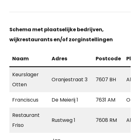
Schema met plaatselijke bedrijven,
wijkrestaurants en/of zorginstellingen
Naam
Adres
Postcode
Plaa
Keurslager
Oranjestraat 3
7607 BH
Alme
Otten
Franciscus
De Meierij 1
7631 AM
Ootm
Restaurant
Rustweg 1
7608 RM
Alme
Friso