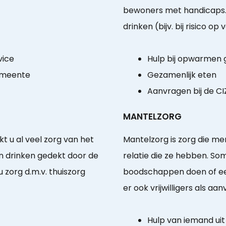
bewoners met handicaps. 
drinken (bijv. bij risico op 
vice
Hulp bij opwarmen
emeente
Gezamenlijk eten
Aanvragen bij de CI
MANTELZORG
t u al veel zorg van het
Mantelzorg is zorg die m
en drinken gedekt door de
relatie die ze hebben. So
 zorg d.m.v. thuiszorg
boodschappen doen of een
er ook vrijwilligers als aa
Hulp van iemand ui