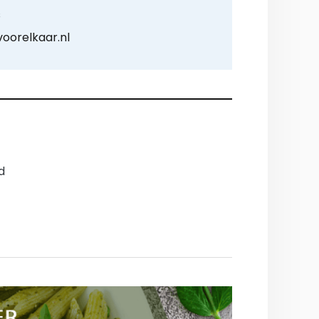
s
voorelkaar.nl
d