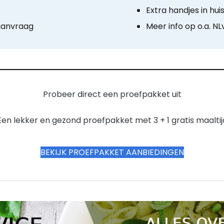
Extra handjes in hui
aanvraag
Meer info op o.a. NL
Probeer direct een proefpakket uit
Een lekker en gezond proefpakket met 3 + 1 gratis maaltij
BEKIJK PROEFPAKKET AANBIEDINGEN