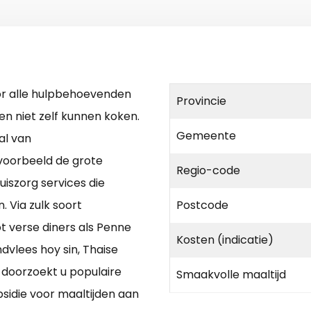
oor alle hulpbehoevenden
Provincie
n niet zelf kunnen koken.
Gemeente
al van
jvoorbeeld de grote
Regio-code
uiszorg services die
 Via zulk soort
Postcode
t verse diners als Penne
Kosten (indicatie)
dvlees hoy sin, Thaise
l doorzoekt u populaire
Smaakvolle maaltijd
bsidie voor maaltijden aan