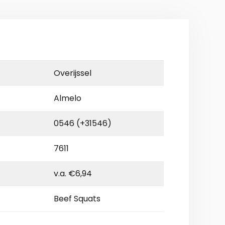
Overijssel
Almelo
0546 (+31546)
7611
v.a. €6,94
Beef Squats