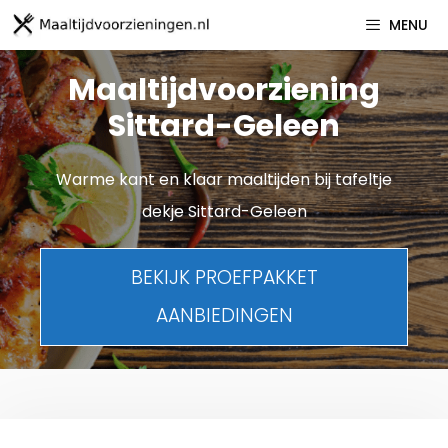
Spring
MENU
naar
inhoud
Maaltijdvoorziening
Sittard-Geleen
Warme kant en klaar maaltijden bij tafeltje
dekje Sittard-Geleen
BEKIJK PROEFPAKKET
AANBIEDINGEN