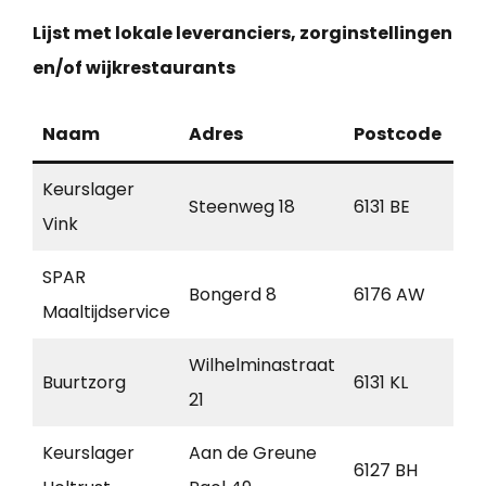
Lijst met lokale leveranciers, zorginstellingen
en/of wijkrestaurants
Naam
Adres
Postcode
Pl
Keurslager
Steenweg 18
6131 BE
Sit
Vink
SPAR
Bongerd 8
6176 AW
Sp
Maaltijdservice
Wilhelminastraat
Buurtzorg
6131 KL
Sit
21
Keurslager
Aan de Greune
6127 BH
Gr