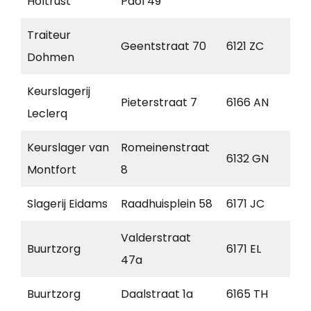
Holtrust
Paol 49
Traiteur
Geentstraat 70
6121 ZC
Bo
Dohmen
Keurslagerij
Pieterstraat 7
6166 AN
Ge
Leclerq
Keurslager van
Romeinenstraat
6132 GN
Sit
Montfort
8
Slagerij Eidams
Raadhuisplein 58
6171 JC
Ste
Valderstraat
Buurtzorg
6171 EL
Ste
47a
Buurtzorg
Daalstraat 1a
6165 TH
Ge