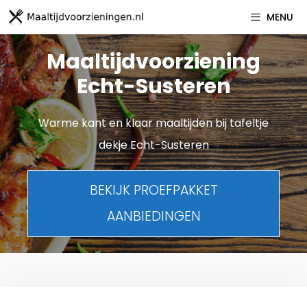
Spring
MENU
naar
inhoud
Maaltijdvoorziening
Echt-Susteren
Warme kant en klaar maaltijden bij tafeltje
dekje Echt-Susteren
BEKIJK PROEFPAKKET
AANBIEDINGEN