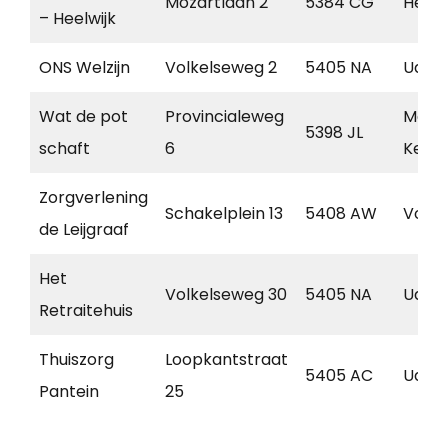
Mozartlaan 2
5384 CG
Hees
– Heelwijk
ONS Welzijn
Volkelseweg 2
5405 NA
Uden
Wat de pot
Provincialeweg
Mare
5398 JL
schaft
6
Kesse
Zorgverlening
Schakelplein 13
5408 AW
Volke
de Leijgraaf
Het
Volkelseweg 30
5405 NA
Uden
Retraitehuis
Thuiszorg
Loopkantstraat
5405 AC
Uden
Pantein
25