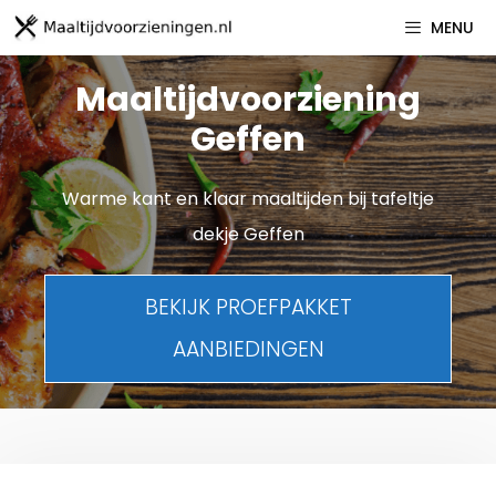
Spring
MENU
naar
inhoud
Maaltijdvoorziening
Geffen
Warme kant en klaar maaltijden bij tafeltje
dekje Geffen
BEKIJK PROEFPAKKET
AANBIEDINGEN