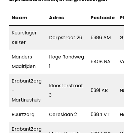
Naam
Adres
Postcode
Plaa
Keurslager
Dorpstraat 26
5386 AM
Geff
Keizer
Manders
Hoge Randweg
5408 NA
Volke
Maaltijden
1
BrabantZorg
Kloosterstraat
–
5391 AB
Nulan
3
Martinushuis
Buurtzorg
Cereslaan 2
5384 VT
Hees
BrabantZorg