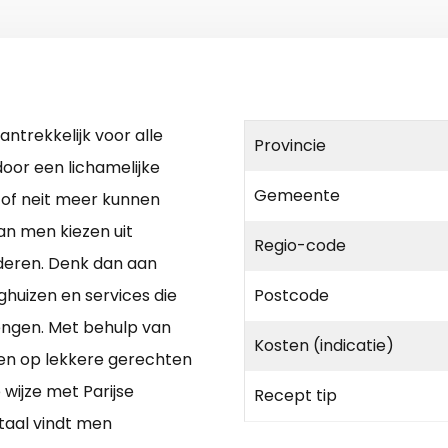
ntrekkelijk voor alle
Provincie
oor een lichamelijke
Gemeente
/of neit meer kunnen
n men kiezen uit
Regio-code
deren. Denk dan aan
rghuizen en services die
Postcode
ngen. Met behulp van
Kosten (indicatie)
en op lekkere gerechten
wijze met Parijse
Recept tip
taal vindt men