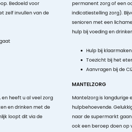
op. Bedoeld voor
permanent zorg of een oo
 zelf invullen van de
indicatiestelling zorg). 
senioren met een lichamel
hulp bij voeding en drinken 
 gaat
Hulp bij klaarmaken
Toezicht bij het ete
Aanvragen bij de CI
MANTELZORG
en heeft u al veel zorg
Mantelzorg is langdurige 
eten en drinken met de
hulpbehoevende. Gelukkig
k loopt dit via de
naar de supermarkt gaan 
ook een beroep doen op vr