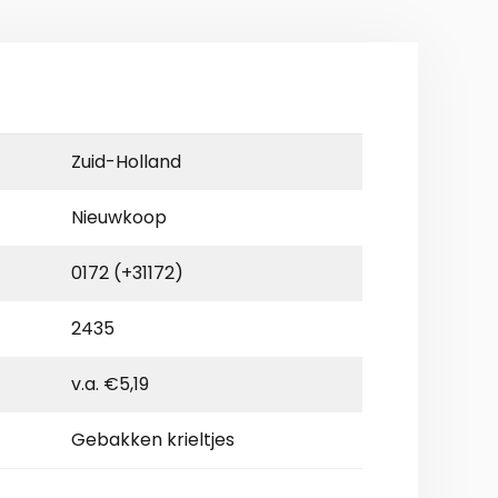
Zuid-Holland
Nieuwkoop
0172 (+31172)
2435
v.a. €5,19
Gebakken krieltjes