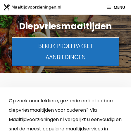
Spring
MENU
naar
inhoud
Diepvriesmaaltijden
BEKIJK PROEFPAKKET
AANBIEDINGEN
Op zoek naar lekkere, gezonde en betaalbare
diepvriesmaaltijden voor ouderen? Via
Maaltijdvoorzieningen.nl vergelijkt u eenvoudig en
snel de meest populaire maaltijdservices in