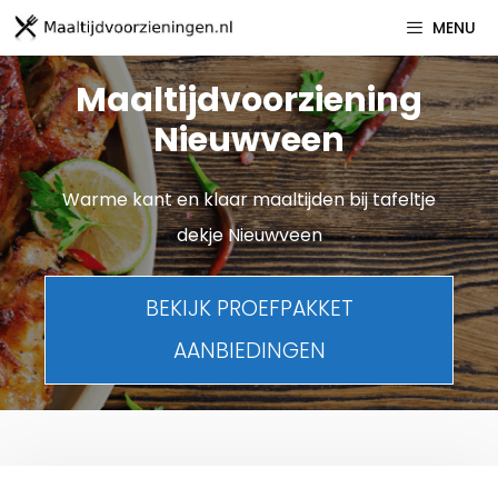
Spring
MENU
naar
inhoud
Maaltijdvoorziening
Nieuwveen
Warme kant en klaar maaltijden bij tafeltje
dekje Nieuwveen
BEKIJK PROEFPAKKET
AANBIEDINGEN