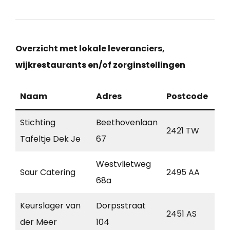
Overzicht met lokale leveranciers,
wijkrestaurants en/of zorginstellingen
Naam
Adres
Postcode
Pl
Stichting
Beethovenlaan
2421 TW
Ni
Tafeltje Dek Je
67
Westvlietweg
Saur Catering
2495 AA
De
68a
Keurslager van
Dorpsstraat
2451 AS
Lei
der Meer
104