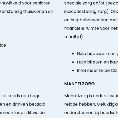
ntwikkeld voor senioren
speciale zorg en/of toez
zelfstandig thuiswonen en
indicatiestelling zorg).
en hulpbehoevenden met 
financiële ruimte voor he
maaltijd).
vice
Hulp bij opwarmen
Hulp bij eten en ka
Informeer bij de CIZ
MANTELZORG
is er reeds een hoge
Mantelzorg is ondersteuni
ten en drinken betaald
relatie hebben. Gelukkigk
emeen loopt dit via de
ondersteunen bij boodsch