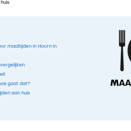
huis.
oor maaltijden in Hoorn in
vergelijken
eit
hoe gaat dat?
jden aan huis
?