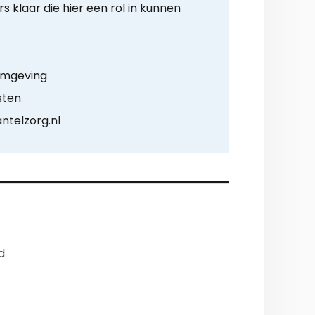
rs klaar die hier een rol in kunnen
 omgeving
sten
antelzorg.nl
d