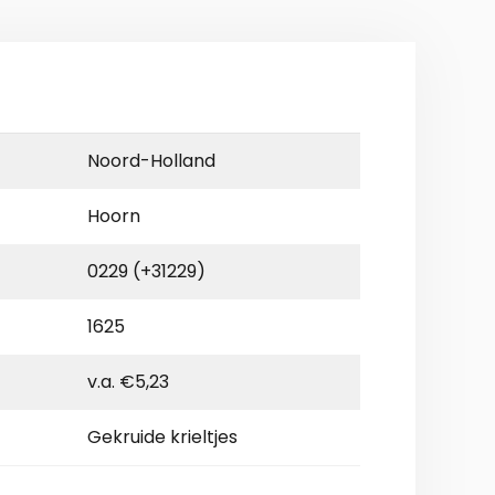
Noord-Holland
Hoorn
0229 (+31229)
1625
v.a. €5,23
Gekruide krieltjes