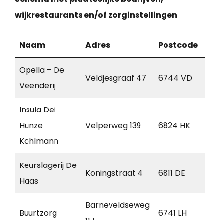
wijkrestaurants en/of zorginstellingen
Naam
Adres
Postcode
Pla
Opella – De
Veldjesgraaf 47
6744 VD
Ed
Veenderij
Insula Dei
Hunze
Velperweg 139
6824 HK
Ar
Kohlmann
Keurslagerij De
Koningstraat 4
6811 DE
Ar
Haas
Barneveldseweg
Buurtzorg
6741 LH
Lun