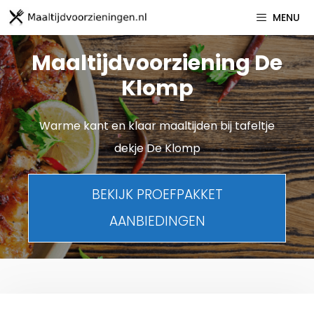
Spring
MENU
naar
inhoud
Maaltijdvoorziening De
Klomp
Warme kant en klaar maaltijden bij tafeltje
dekje De Klomp
BEKIJK PROEFPAKKET
AANBIEDINGEN