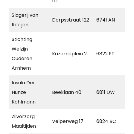
11 I
Slagerij van
Dorpsstraat 122
6741 AN
Lun
Rooijen
Stichting
Welzijn
Kazerneplein 2
6822 ET
Ar
Ouderen
Arnhem
Insula Dei
Hunze
Beeklaan 40
6811 DW
Ar
Kohlmann
Zilverzorg
Velperweg 17
6824 BC
Ar
Maaltijden