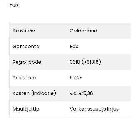
huis.
Provincie
Gelderland
Gemeente
Ede
Regio-code
0318 (+31318)
Postcode
6745
Kosten (indicatie)
v.a. €5,38
Maaltijd tip
Varkenssaucijs in jus