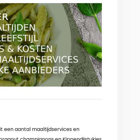
t een aantal maaltijdservices en
ipragout champignons en Kippendijstukjes