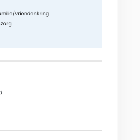
amilie/vriendenkring
szorg
d