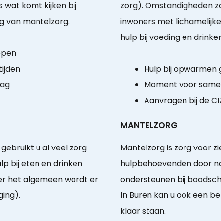
s wat komt kijken bij
zorg). Omstandigheden zo
ng van mantelzorg.
inwoners met lichamelijke
hulp bij voeding en drinken
ppen
ijden
Hulp bij opwarmen
aag
Moment voor same
Aanvragen bij de CI
MANTELZORG
gebruikt u al veel zorg
Mantelzorg is zorg voor z
lp bij eten en drinken
hulpbehoevenden door na
er het algemeen wordt er
ondersteunen bij boodsch
ging).
In Buren kan u ook een ber
klaar staan.