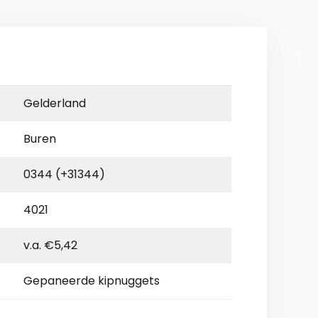
Gelderland
Buren
0344 (+31344)
4021
v.a. €5,42
Gepaneerde kipnuggets