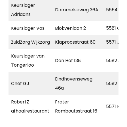
Keurslager
Dommelseweg 36A
5554 NS
Adriaans
Keurslager Vos
Blokvenlaan 2
5581 GN
ZuidZorg Wijkzorg
Klaproosstraat 60
5571 JH
Keurslager van
Den Hof 138
5582 JZ
Tongerloo
Eindhovenseweg
Chef GJ
5582 HT
46a
RobertZ
Frater
5571 KZ
afhaalrestaurant
Romboutsstraat 16