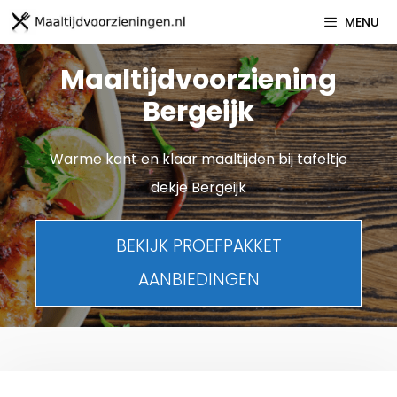
Spring
MENU
naar
inhoud
Maaltijdvoorziening
Bergeijk
Warme kant en klaar maaltijden bij tafeltje
dekje Bergeijk
BEKIJK PROEFPAKKET
AANBIEDINGEN