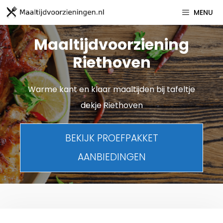
Spring
MENU
naar
inhoud
Maaltijdvoorziening
Riethoven
Warme kant en klaar maaltijden bij tafeltje
dekje Riethoven
BEKIJK PROEFPAKKET
AANBIEDINGEN