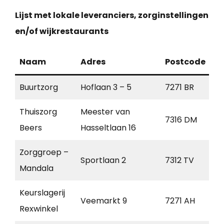
Lijst met lokale leveranciers, zorginstellingen
en/of wijkrestaurants
Naam
Adres
Postcode
Pl
Buurtzorg
Hoflaan 3 – 5
7271 BR
Bo
Thuiszorg
Meester van
7316 DM
Ap
Beers
Hasseltlaan 16
Zorggroep –
Sportlaan 2
7312 TV
Ap
Mandala
Keurslagerij
Veemarkt 9
7271 AH
Bo
Rexwinkel