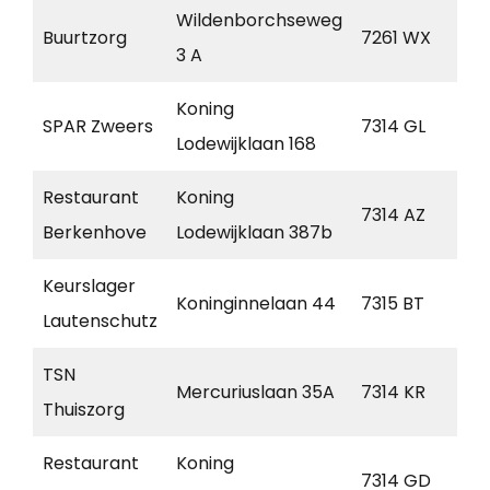
Wildenborchseweg
Buurtzorg
7261 WX
Ru
3 A
Koning
SPAR Zweers
7314 GL
Ap
Lodewijklaan 168
Restaurant
Koning
7314 AZ
Ap
Berkenhove
Lodewijklaan 387b
Keurslager
Koninginnelaan 44
7315 BT
Ap
Lautenschutz
TSN
Mercuriuslaan 35A
7314 KR
Ap
Thuiszorg
Restaurant
Koning
7314 GD
Ap