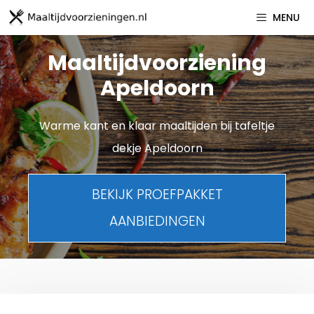
Spring
MENU
naar
inhoud
Maaltijdvoorziening
Apeldoorn
Warme kant en klaar maaltijden bij tafeltje
dekje Apeldoorn
BEKIJK PROEFPAKKET
AANBIEDINGEN