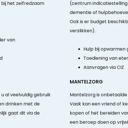
bij het zelfredzaam
(centrum indicatiestellin
dementie of hulpbehoeven
Ook is er budget beschikbaa
verslikken).
der van
Hulp bij opwarmen
id
Toediening van ete
Aanvragen via CIZ
MANTELZORG
u al veelvuldig gebruik
Mantelzorg is onbetaalde
 en drinken met de
Vaak kan een vriend of k
jk gaat dit via de
kopen of het bereiden van
een beroep doen op vrijwi