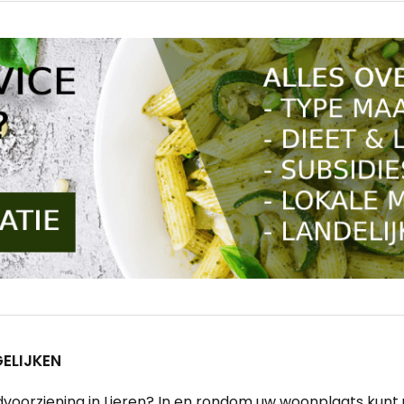
ELIJKEN
orziening in Lieren? In en rondom uw woonplaats kunt u k