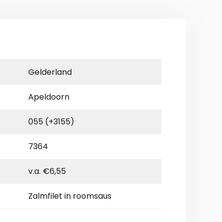
Gelderland
Apeldoorn
055 (+3155)
7364
v.a. €6,55
Zalmfilet in roomsaus