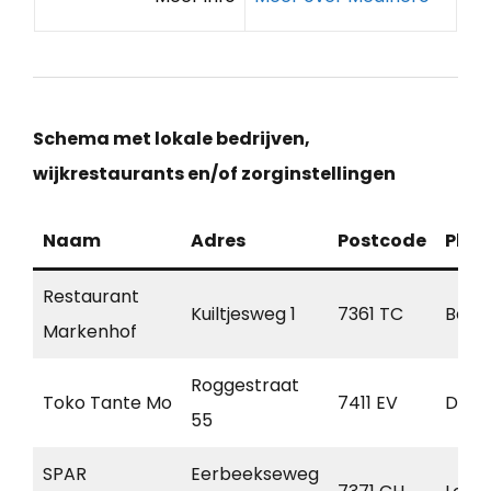
Schema met lokale bedrijven,
wijkrestaurants en/of zorginstellingen
Naam
Adres
Postcode
Plaa
Restaurant
Kuiltjesweg 1
7361 TC
Beek
Markenhof
Roggestraat
Toko Tante Mo
7411 EV
Deve
55
SPAR
Eerbeekseweg