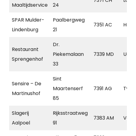
7371 CH
Loen
Maaltijdservice
24
SPAR Mulder-
Paalbergweg
7351 AC
Hoen
Lindenburg
21
Dr.
Restaurant
Piekemalaan
7339 MD
Ugch
Sprengenhof
33
Sint
Sensire – De
Maartenserf
7391 AG
Twel
Martinushof
85
Slagerij
Rijksstraatweg
7383 AM
Voor
Aalpoel
91