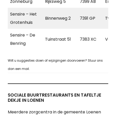
Zonneburg
Rijksweg 5
7399 AB
Emp
Sensire – Het
Binnenweg 2
7391 GP
Twel
Grotenhuis
Sensire – De
Tuinstraat 51
7383 XC
Voor
Benring
Wilt u suggesties doen of wijzigingen doorvoeren? Stuur ons
dan een mail.
SOCIALE BUURTRESTAURANTS EN TAFELTJE
DEKJE IN LOENEN
Meerdere zorgcentra in de gemeente Loenen