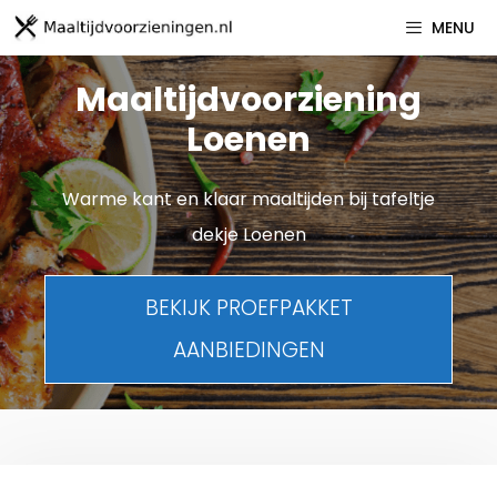
Spring
MENU
naar
inhoud
Maaltijdvoorziening
Loenen
Warme kant en klaar maaltijden bij tafeltje
dekje Loenen
BEKIJK PROEFPAKKET
AANBIEDINGEN