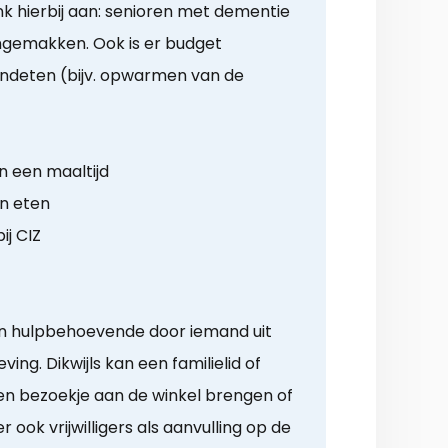
enk hierbij aan: senioren met dementie
ngemakken. Ook is er budget
ndeten (bijv. opwarmen van de
n een maaltijd
n eten
ij CIZ
en hulpbehoevende door iemand uit
ing. Dikwijls kan een familielid of
en bezoekje aan de winkel brengen of
r ook vrijwilligers als aanvulling op de