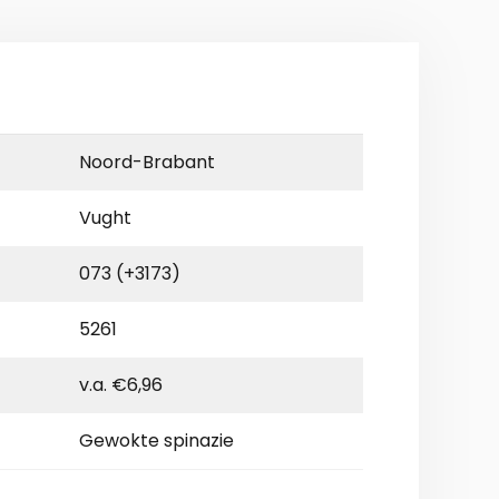
Noord-Brabant
Vught
073 (+3173)
5261
v.a. €6,96
Gewokte spinazie