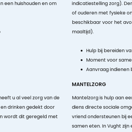
an een huishouden en om
indicatiestelling zorg). D
of ouderen met fysieke o
beschikbaar voor het avo
p
maaltijd).
Hulp bij bereiden va
Moment voor same
Aanvraag indienen b
MANTELZORG
eeft u al veel zorg van de
Mantelzorg is hulp aan e
n en drinken gedekt door
diens directe sociale omgev
n wordt dit geregeld met
vriend ondersteunen bij e
samen eten. In Vught zijn e