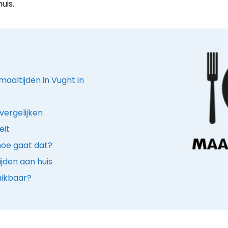
uis.
aaltijden in Vught in
vergelijken
eit
hoe gaat dat?
jden aan huis
hikbaar?