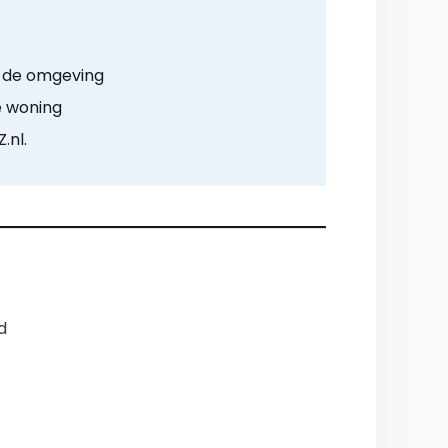
t de omgeving
e woning
.nl.
d