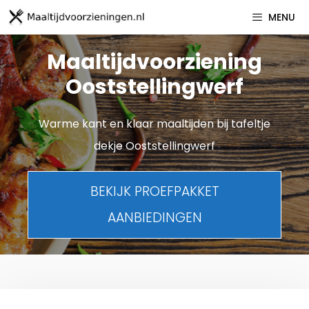
Spring
MENU
naar
inhoud
Maaltijdvoorziening
Ooststellingwerf
Warme kant en klaar maaltijden bij tafeltje
dekje Ooststellingwerf
BEKIJK PROEFPAKKET
AANBIEDINGEN