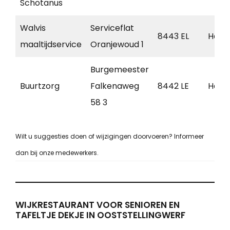
Schotanus
Walvis
Serviceflat
8443 EL
Heer
maaltijdservice
Oranjewoud 1
Burgemeester
Buurtzorg
Falkenaweg
8442 LE
Heer
58 3
Wilt u suggesties doen of wijzigingen doorvoeren? Informeer
dan bij onze medewerkers.
WIJKRESTAURANT VOOR SENIOREN EN
TAFELTJE DEKJE IN OOSTSTELLINGWERF