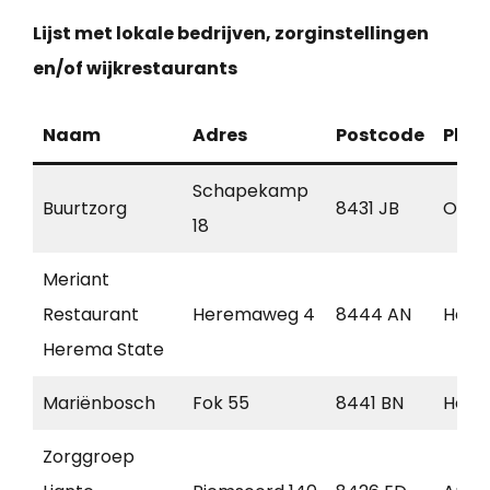
Lijst met lokale bedrijven, zorginstellingen
en/of wijkrestaurants
Naam
Adres
Postcode
Plaa
Schapekamp
Buurtzorg
8431 JB
Oost
18
Meriant
Restaurant
Heremaweg 4
8444 AN
Heer
Herema State
Mariënbosch
Fok 55
8441 BN
Heer
Zorggroep