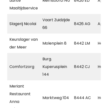
Liante
Riemsoord 140
8426 ED
Appe
Maaltijdservice
Vaart Zuidzijde
Slagerij Nicolai
8426 AG
Appe
66
Keurslager van
Molenplein 8
8442 LM
Heer
der Meer
Burg.
Comfortzorg
Kuperusplein
8442 CJ
Heer
144
Meriant
Restaurant
Marktweg 104
8444 AC
Heer
Anna