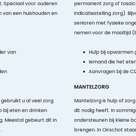
. Speciaal voor ouderen
permanent zorg of toezi
n van een huishouden en
indicatiestelling zorg). B
senioren met fysieke ong
nemen voor de maaltijd (bij
der van
Hulp bij opwarmen
Iemand die het ete
den
Aanvragen bij de CI
MANTELZORG
gebruikt u al veel zorg
Mantelzorg is hulp of zor
 bij eten en drinken
dit nodig heeft. In sommig
. Meestal gebeurt dit in
ondersteunen bij kleine 
.
brengen. In Oirschot staan 