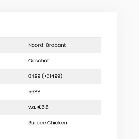
Noord-Brabant
Oirschot
0499 (+31499)
5688
v.a. €6,8
Burpee Chicken