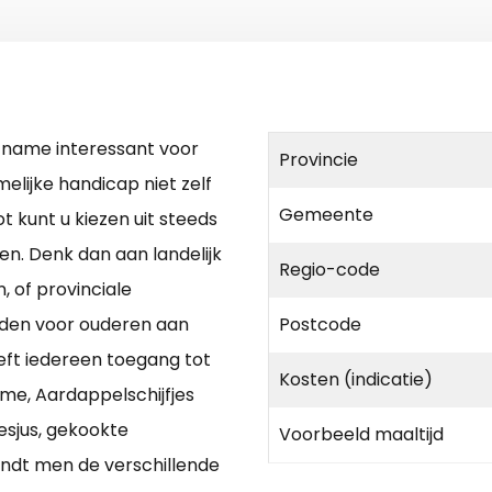
n name interessant voor
Provincie
amelijke handicap niet zelf
Gemeente
 kunt u kiezen uit steeds
n. Denk dan aan landelijk
Regio-code
 of provinciale
ijden voor ouderen aan
Postcode
eft iedereen toegang tot
Kosten (indicatie)
ème, Aardappelschijfjes
esjus, gekookte
Voorbeeld maaltijd
ndt men de verschillende