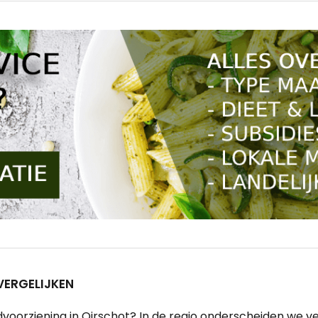
VERGELIJKEN
orziening in Oirschot? In de regio onderscheiden we veler