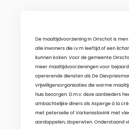
De maaltijdvoorziening in Oirschot is me
alle inwoners die i.v.m leeftijd of een lich
kunnen koken. Voor de gemeente Oirschot
meer maaltijdvoorzieningen voor bejaarde
opererende diensten als De Dievpriesman,
vrijwilligersorganisaties die warme maalt
huis bezorgen. D.m.v. deze aanbieders he
ambachtelijke diners als Asperge à la cr
met peterselie of Varkensslavink met vle
aardappelen, doperwten. Onderstaand vi