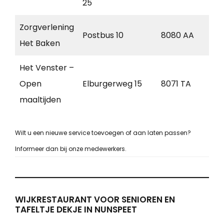
25
Zorgverlening
Postbus 10
8080 AA
Elb
Het Baken
Het Venster –
Open
Elburgerweg 15
8071 TA
Nu
maaltijden
Wilt u een nieuwe service toevoegen of aan laten passen?
Informeer dan bij onze medewerkers.
WIJKRESTAURANT VOOR SENIOREN EN
TAFELTJE DEKJE IN NUNSPEET