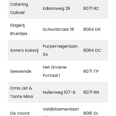
Catering
Edisonweg 29
8071 RC
Nu
Culinair
Slagerij
Schoolstraat 18
8064 DK
Zwa
Bruintjes
Purperreigerlaan
Anne’s Kokerij
8064 DC
Zwa
34
Het Groene
Seewende
8071 TP
Nu
Portaal 1
Oma Jet &
Hullerweg 107-B
8071 RN
Nu
Tante Mina
Veldbloemenlaan
De Voord
8081 DL
Elb