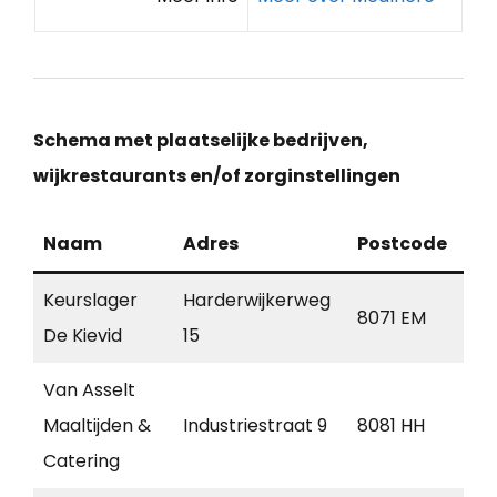
Schema met plaatselijke bedrijven,
wijkrestaurants en/of zorginstellingen
Naam
Adres
Postcode
Pla
Keurslager
Harderwijkerweg
8071 EM
Nu
De Kievid
15
Van Asselt
Maaltijden &
Industriestraat 9
8081 HH
Elb
Catering