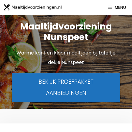
Spring
MENU
naar
inhoud
Maaltijdvoorziening
Nunspeet
Warme kant en klaar maaltijden bij tafeltje
dekje Nunspeet
BEKIJK PROEFPAKKET
AANBIEDINGEN