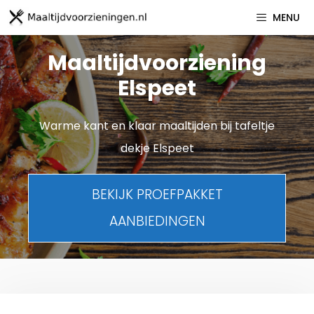
Spring
MENU
naar
inhoud
Maaltijdvoorziening
Elspeet
Warme kant en klaar maaltijden bij tafeltje
dekje Elspeet
BEKIJK PROEFPAKKET
AANBIEDINGEN