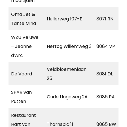
maaltijden
Oma Jet &
Hullerweg 107-B
8071 RN
N
Tante Mina
WZU Veluwe
– Jeanne
Hertog Willemweg 3
8084 VP
t
d’Arc
Veldbloemenlaan
De Voord
8081 DL
E
25
SPAR van
Oude Hogeweg 2A
8085 PA
D
Putten
Restaurant
Hart van
Thornspic 11
8085 BW
D