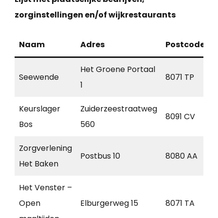
zorginstellingen en/of wijkrestaurants
Naam
Adres
Postcode
P
Het Groene Portaal
Seewende
8071 TP
N
1
Keurslager
Zuiderzeestraatweg
8091 CV
Bos
560
Zorgverlening
Postbus 10
8080 AA
E
Het Baken
Het Venster –
Open
Elburgerweg 15
8071 TA
N