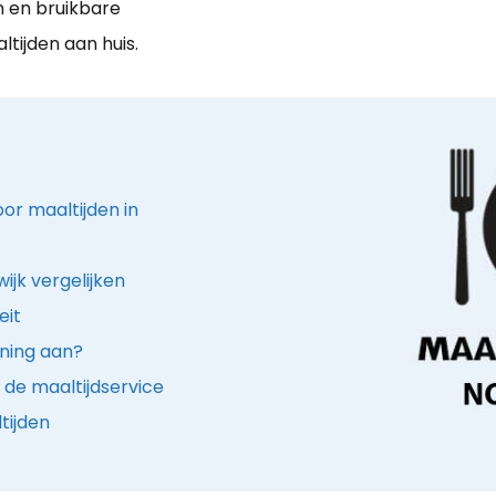
n en bruikbare
tijden aan huis.
oor maaltijden in
ijk vergelijken
eit
ening aan?
de maaltijdservice
tijden