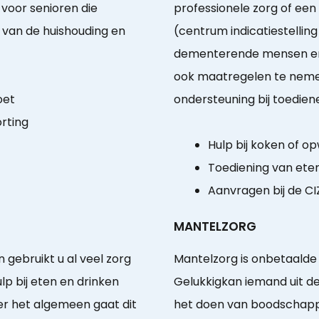
voor senioren die
professionele zorg of een 
n van de huishouding en
(centrum indicatiestellin
dementerende mensen en 
ook maatregelen te nemen
oet
ondersteuning bij toedien
orting
Hulp bij koken of 
Toediening van ete
Aanvragen bij de CI
MANTELZORG
gebruikt u al veel zorg
Mantelzorg is onbetaalde 
lp bij eten en drinken
Gelukkigkan iemand uit d
r het algemeen gaat dit
het doen van boodschappe