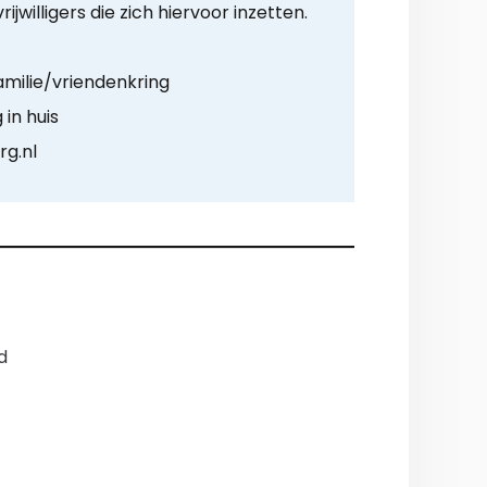
jwilligers die zich hiervoor inzetten.
amilie/vriendenkring
in huis
rg.nl
d