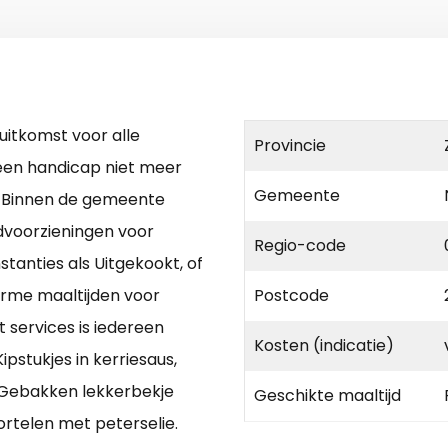
 uitkomst voor alle
Provincie
een handicap niet meer
Gemeente
. Binnen de gemeente
jdvoorzieningen voor
Regio-code
stanties als Uitgekookt, of
warme maaltijden voor
Postcode
 services is iedereen
Kosten (indicatie)
pstukjes in kerriesaus,
f Gebakken lekkerbekje
Geschikte maaltijd
rtelen met peterselie.