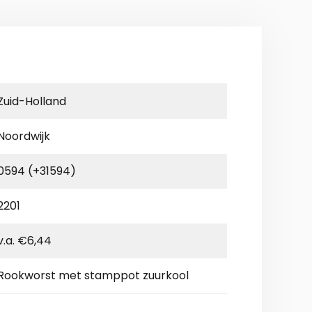
Zuid-Holland
Noordwijk
0594 (+31594)
2201
v.a. €6,44
Rookworst met stamppot zuurkool