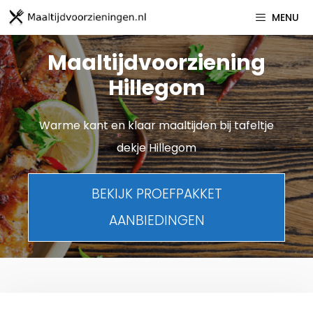
Spring
MENU
naar
inhoud
Maaltijdvoorziening
Hillegom
Warme kant en klaar maaltijden bij tafeltje
dekje Hillegom
BEKIJK PROEFPAKKET
AANBIEDINGEN