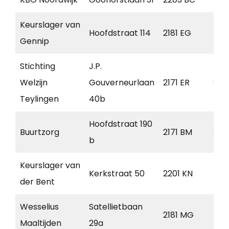
Keurslager van
Hoofdstraat 114
2181 EG
Hil
Gennip
Stichting
J.P.
Welzijn
Gouverneurlaan
2171 ER
Sas
Teylingen
40b
Hoofdstraat 190
Buurtzorg
2171 BM
Sas
b
Keurslager van
Kerkstraat 50
2201 KN
Noo
der Bent
Wesselius
Satellietbaan
2181 MG
Hil
Maaltijden
29a