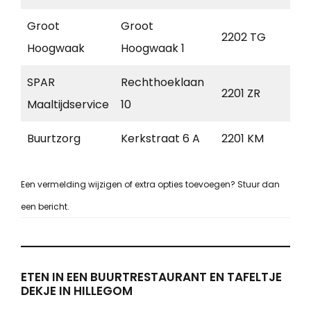
Groot
Groot
2202 TG
Noo
Hoogwaak
Hoogwaak 1
SPAR
Rechthoeklaan
2201 ZR
Noo
Maaltijdservice
10
Buurtzorg
Kerkstraat 6 A
2201 KM
Noo
Een vermelding wijzigen of extra opties toevoegen? Stuur dan
een bericht.
ETEN IN EEN BUURTRESTAURANT EN TAFELTJE
DEKJE IN HILLEGOM