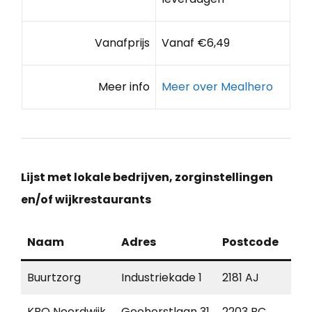
Vanafprijs
Vanaf €6,49
Meer info
Meer over Mealhero
Lijst met lokale bedrijven, zorginstellingen
en/of wijkrestaurants
Naam
Adres
Postcode
Pla
Buurtzorg
Industriekade 1
2181 AJ
Hil
KBO Noordwijk
Goohorstlaan 31
2203 BC
Noo