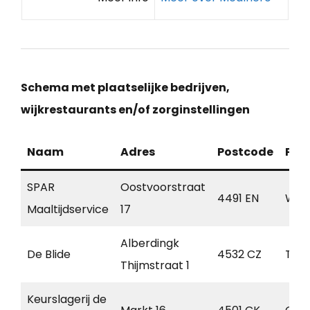
Schema met plaatselijke bedrijven,
wijkrestaurants en/of zorginstellingen
Naam
Adres
Postcode
Pla
SPAR
Oostvoorstraat
4491 EN
Wis
Maaltijdservice
17
Alberdingk
De Blide
4532 CZ
Ter
Thijmstraat 1
Keurslagerij de