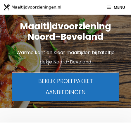
Spring
MENU
naar
inhoud
Maaltijdvoorziening
Noord-Beveland
Warme kant en klaar maaltijden bij tafeltje
dekje Noord-Beveland
BEKIJK PROEFPAKKET
AANBIEDINGEN