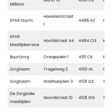
Markt 16
4501 CK
Oos
Milliano
Havelaarstraat
SPAR Sturm
4486 AZ
Coli
1
SPAR
Hoofdstraat 44
4484 CG
Kor
Maaltijdservice
Buurtzorg
Oranjeplein 1
4511 CK
Bres
ZorgSaam
Tragelweg 2
4501 HL
Oos
ZorgSaam
Stadhuisplein 3
4531 GZ
Ter
De Zorgbalie
Noordstraat 10
4531 GG
Ter
maaltijden