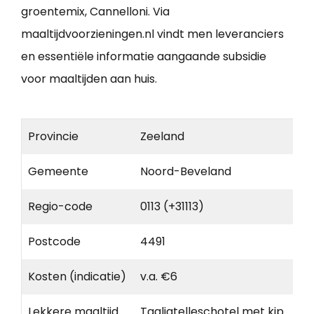
groentemix, Cannelloni. Via
maaltijdvoorzieningen.nl vindt men leveranciers
en essentiële informatie aangaande subsidie
voor maaltijden aan huis.
Provincie
Zeeland
Gemeente
Noord-Beveland
Regio-code
0113 (+31113)
Postcode
4491
Kosten (indicatie)
v.a. €6
Lekkere maaltijd
Tagliatelleschotel met kip