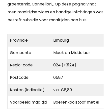
groentemix, Cannelloni,. Op deze pagina vindt
men maaltijdservices en handige inlichtingen wat
betreft subsidie voor maaltijden aan huis.
Provincie
Limburg
Gemeente
Mook en Middelaar
Regio-code
024 (+3124)
Postcode
6587
Kosten (indicatie)
v.a. €6,89
Voorbeeld maaltijd
Boe­ren­kool­stoof met ei