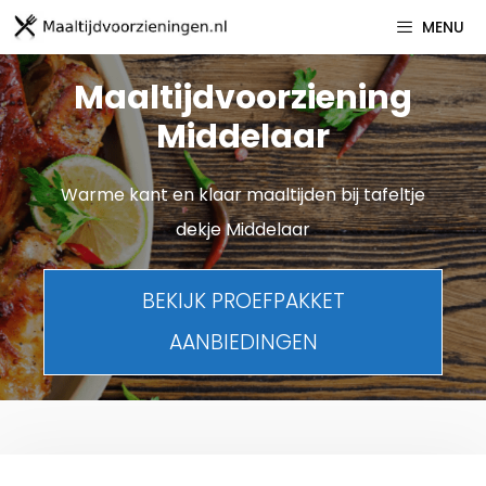
Spring
MENU
naar
inhoud
Maaltijdvoorziening
Middelaar
Warme kant en klaar maaltijden bij tafeltje
dekje Middelaar
BEKIJK PROEFPAKKET
AANBIEDINGEN