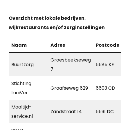
Overzicht met lokale bedrijven,
wijkrestaurants en/of zorginstellingen
Naam
Adres
Postcode
Pl
Groesbeekseweg
Buurtzorg
6585 KE
M
7
Stichting
Graafseweg 629
6603 CD
Wi
LuciVer
Maaltijd-
Zandstraat 14
6591 DC
G
service.nl