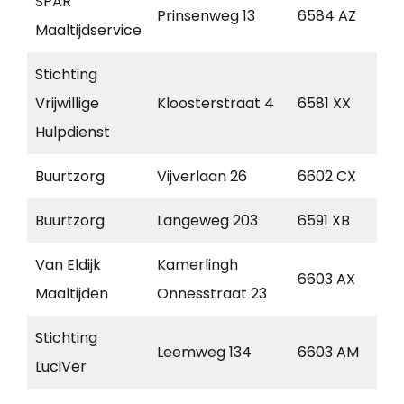
SPAR
Prinsenweg 13
6584 AZ
Mo
Maaltijdservice
Stichting
Vrijwillige
Kloosterstraat 4
6581 XX
Ma
Hulpdienst
Buurtzorg
Vijverlaan 26
6602 CX
Wi
Buurtzorg
Langeweg 203
6591 XB
G
Van Eldijk
Kamerlingh
6603 AX
Wi
Maaltijden
Onnesstraat 23
Stichting
Leemweg 134
6603 AM
Wi
LuciVer