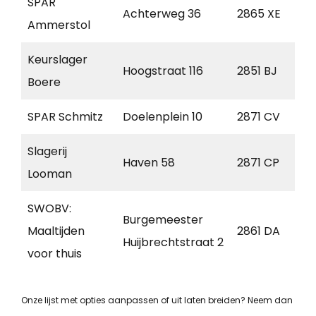
SPAR
Achterweg 36
2865 XE
A
Ammerstol
Keurslager
Hoogstraat 116
2851 BJ
H
Boere
SPAR Schmitz
Doelenplein 10
2871 CV
S
Slagerij
Haven 58
2871 CP
S
Looman
SWOBV:
Burgemeester
Maaltijden
2861 DA
B
Huijbrechtstraat 2
voor thuis
Onze lijst met opties aanpassen of uit laten breiden? Neem dan