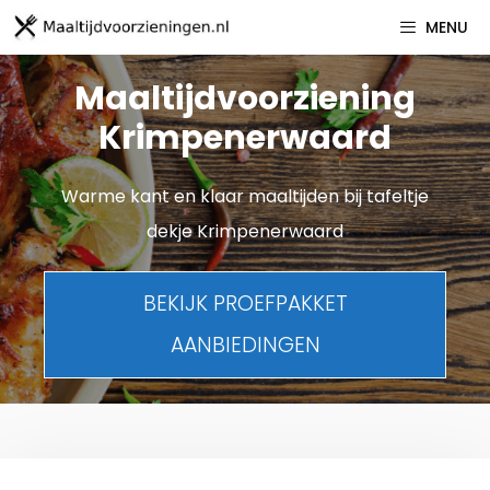
Spring
MENU
naar
inhoud
Maaltijdvoorziening
Krimpenerwaard
Warme kant en klaar maaltijden bij tafeltje
dekje Krimpenerwaard
BEKIJK PROEFPAKKET
AANBIEDINGEN