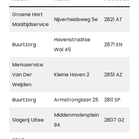
Groene Hart
Nijverheidsweg 5e
2821 AT
S
Maaltijdservice
Havenstraatse
Buurtzorg
2871 EN
S
Wal 45
Menuservice
Van Der
Kleine Haven 2
2851 AZ
H
Weijden
Buurtzorg
Armstronglaan 25
2811 SP
R
Middenmolenplein
Slagerij Ultee
2807 GZ
G
94