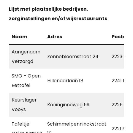
Lijst met plaatselijke bedrijven,
zorginstellingen en/of wijkrestaurants
Naam
Adres
Postcod
Aangenaam
Zonnebloemstraat 24
2223 VC
Verzorgd
SMO – Open
Hillenaarlaan 18
2241 HX
Eettafel
Keurslager
Koninginneweg 59
2225 HJ
Vooys
Tafeltje
Schimmelpenninckstraat
2221 EP