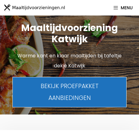
Spring
MENU
naar
inhoud
Maaltijdvoorziening
Katwijk
Warme kant en klaar maaltijden bij tafeltje
dekje Katwijk
BEKIJK PROEFPAKKET
AANBIEDINGEN