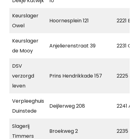
Dekje Katwijk
10
Keurslager
Hoornesplein 121
2221 BE
Owel
Keurslager
Anjelierenstraat 39
2231 GT
de Mooy
DSV
verzorgd
Prins Hendrikkade 157
2225 JT
leven
Verpleeghuis
Deijlerweg 208
2241 AL
Duinstede
Slagerij
Broekweg 2
2235 BJ
Timmers