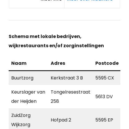
Schema met lokale bedrijven,
wijkrestaurants en/of zorginstellingen
Naam
Adres
Postcode
Pl
Buurtzorg
Kerkstraat 3 B
5595 CX
Le
Keurslager van
Tongelresestraat
5613 DV
Ei
der Heijden
258
ZuidZorg
Hofpad 2
5595 EP
Le
Wijkzorg