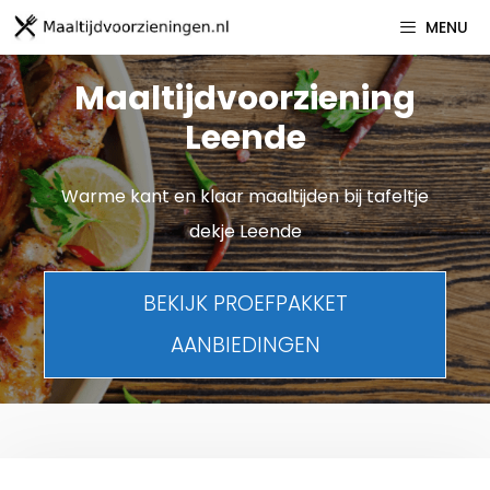
Spring
MENU
naar
inhoud
Maaltijdvoorziening
Leende
Warme kant en klaar maaltijden bij tafeltje
dekje Leende
BEKIJK PROEFPAKKET
AANBIEDINGEN