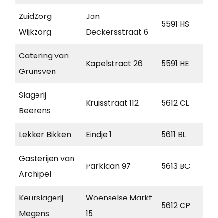
ZuidZorg
Jan
5591 HS
H
Wijkzorg
Deckersstraat 6
Catering van
Kapelstraat 26
5591 HE
H
Grunsven
Slagerij
Kruisstraat 112
5612 CL
Ei
Beerens
Lekker Bikken
Eindje 1
5611 BL
Ei
Gasterijen van
Parklaan 97
5613 BC
Ei
Archipel
Keurslagerij
Woenselse Markt
5612 CP
Ei
Megens
15